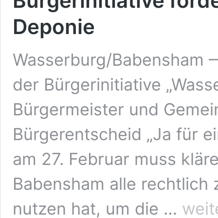
Bürgerinitiative ford
Deponie
Wasserburg/Babensham —
der Bürgerinitiative „Wass
Bürgermeister und Gemein
Bürgerentscheid „Ja für 
am 27. Februar muss klär
Babensham alle rechtlich 
Bürgerents
nutzen hat, um die …
weit
in