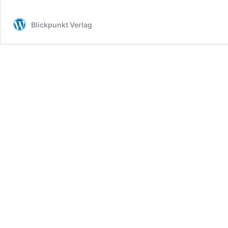
Babensham
Bürgerinitia
Blickpunkt Verlag
fordert
Mischwald
statt
Deponie