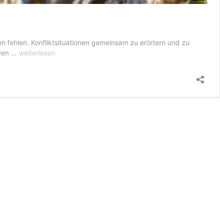
fehlen. Konfliktsituationen gemeinsam zu erörtern und zu
Mountainbike
nden …
weiterlesen
auf
dem
Samerberg:
Konflikt-
Entschärfung
durch
Aufklärung