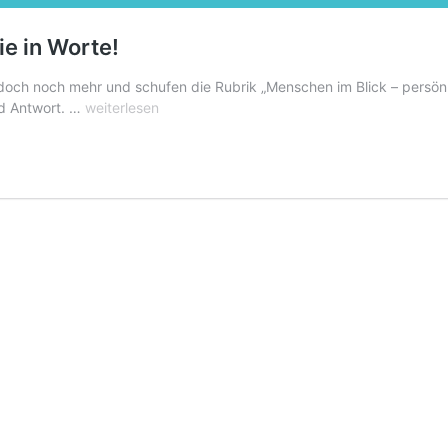
e in Worte!
 doch noch mehr und schufen die Rubrik „Menschen im Blick – persön
Wir
nd Antwort. …
weiterlesen
packen
den
“Mensch
dahinter”
für
Sie
in
Worte!