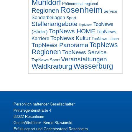
Mühldorf
Phänomenal regional
Rosenheim
Regionen
Service
Sonderbeilagen
Sport
Stellenangebote
TopNews
TopNews
TopNews HOME
(Slider)
TopNews
TopNews Kultur
Karriere
TopNews Leben
TopNews
TopNews Panorama
Regionen
TopNews Service
Veranstaltungen
TopNews Sport
Wasserburg
Waldkraiburg
Persönlich haftender Gesellschafter:
Prinzregentenstraße 4
83022 Rosenheim
Geschäftsführer: Bernd Stawiarski
Erfüllungsort und Gerichtsstand Rosenheim