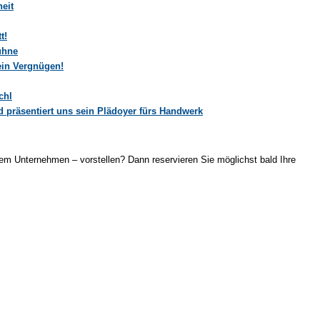
heit
t!
ühne
ein Vergnügen!
chl
nd präsentiert uns sein Plädoyer fürs Handwerk
em Unternehmen – vorstellen? Dann reservieren Sie möglichst bald Ihre