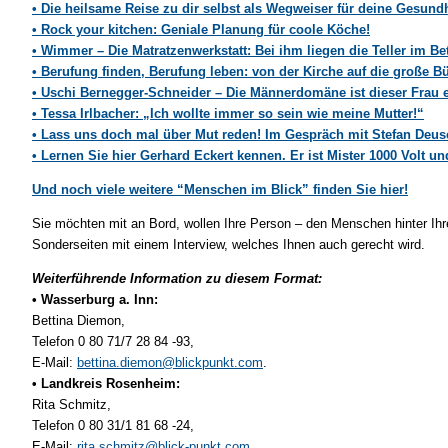
• Die heilsame Reise zu dir selbst als Wegweiser für deine Gesund
• Rock your kitchen: Geniale Planung für coole Köche!
• Wimmer – Die Matratzenwerkstatt: Bei ihm liegen die Teller im Bet
• Berufung finden, Berufung leben: von der Kirche auf die große B
• Uschi Bernegger-Schneider – Die Männerdomäne ist dieser Frau 
• Tessa Irlbacher: „Ich wollte immer so sein wie meine Mutter!“
• Lass uns doch mal über Mut reden! Im Gespräch mit Stefan Deus
• Lernen Sie hier Gerhard Eckert kennen. Er ist Mister 1000 Volt u
Und noch viele weitere “Menschen im Blick” finden Sie hier!
Sie möchten mit an Bord, wollen Ihre Person – den Menschen hinter Ihr
Sonderseiten mit einem Interview, welches Ihnen auch gerecht wird.
Weiterführende Information zu diesem Format:
• Wasserburg a. Inn:
Bettina Diemon,
Telefon 0 80 71/7 28 84 -93,
E-Mail:
bettina.diemon@blickpunkt.com
.
• Landkreis Rosenheim:
Rita Schmitz,
Telefon 0 80 31/1 81 68 -24,
E-Mail:
rita.schmitz@blick-punkt.com