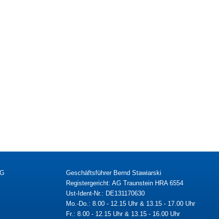
KG
Geschäftsführer Bernd Stawiarski
Registergericht: AG Traunstein HRA 6554
Ust-Ident-Nr.: DE131170630
Mo.-Do.: 8.00 - 12.15 Uhr & 13.15 - 17.00 Uhr
Fr.: 8.00 - 12.15 Uhr & 13.15 - 16.00 Uhr