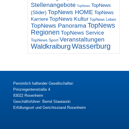
Stellenangebote
TopNews
TopNews
TopNews HOME
(Slider)
TopNews
TopNews Kultur
Karriere
TopNews Leben
TopNews
TopNews Panorama
Regionen
TopNews Service
Veranstaltungen
TopNews Sport
Wasserburg
Waldkraiburg
Persönlich haftender Gesellschafter:
Prinzregentenstraße 4
83022 Rosenheim
Geschäftsführer: Bernd Stawiarski
Erfüllungsort und Gerichtsstand Rosenheim