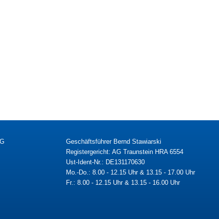
KG
Geschäftsführer Bernd Stawiarski
Registergericht: AG Traunstein HRA 6554
Ust-Ident-Nr.: DE131170630
Mo.-Do.: 8.00 - 12.15 Uhr & 13.15 - 17.00 Uhr
Fr.: 8.00 - 12.15 Uhr & 13.15 - 16.00 Uhr