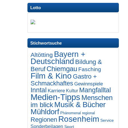
Lotto
Stichwortsuche
Bayern +
Altötting
Deutschland
Bildung &
Chiemgau
Beruf
Fasching
Film & Kino
Gastro +
Schmackhaftes
Gewinnspiele
Inntal
Mangfalltal
Karriere
Kultur
Medien-Tipps
Menschen
Musik & Bücher
im blick
Mühldorf
Phänomenal regional
Rosenheim
Regionen
Service
Sonderbeilagen
Sport