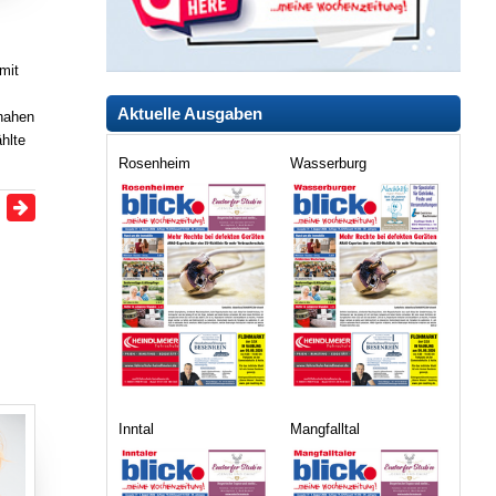
mit
Aktuelle Ausgaben
nahen
hlte
Rosenheim
Wasserburg
Inntal
Mangfalltal