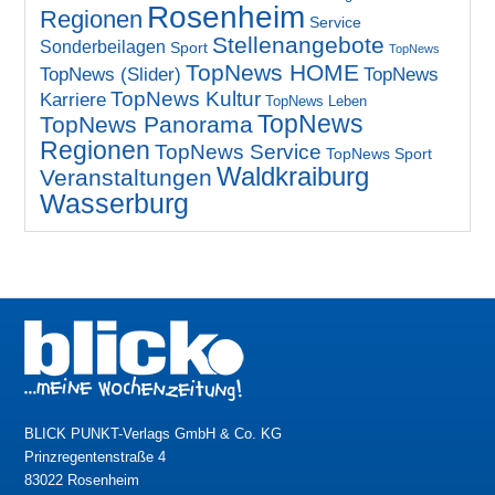
Rosenheim
Regionen
Service
Stellenangebote
Sonderbeilagen
Sport
TopNews
TopNews HOME
TopNews (Slider)
TopNews
TopNews Kultur
Karriere
TopNews Leben
TopNews
TopNews Panorama
Regionen
TopNews Service
TopNews Sport
Waldkraiburg
Veranstaltungen
Wasserburg
BLICK PUNKT-Verlags GmbH & Co. KG
Prinzregentenstraße 4
83022 Rosenheim