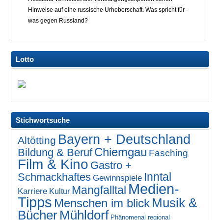
Hinweise auf eine russische Urheberschaft. Was spricht für -
was gegen Russland?
Lotto
Stichwortsuche
Bayern + Deutschland
Altötting
Chiemgau
Bildung & Beruf
Fasching
Film & Kino
Gastro +
Inntal
Schmackhaftes
Gewinnspiele
Medien-
Mangfalltal
Karriere
Kultur
Tipps
Musik &
Menschen im blick
Bücher
Mühldorf
Phänomenal regional