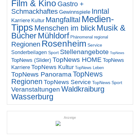
Film & Kino
Gastro +
Inntal
Schmackhaftes
Gewinnspiele
Medien-
Mangfalltal
Karriere
Kultur
Tipps
Musik &
Menschen im blick
Bücher
Mühldorf
Phänomenal regional
Rosenheim
Regionen
Service
Stellenangebote
Sonderbeilagen
Sport
TopNews
TopNews HOME
TopNews (Slider)
TopNews
TopNews Kultur
Karriere
TopNews Leben
TopNews
TopNews Panorama
Regionen
TopNews Service
TopNews Sport
Waldkraiburg
Veranstaltungen
Wasserburg
Anzeige