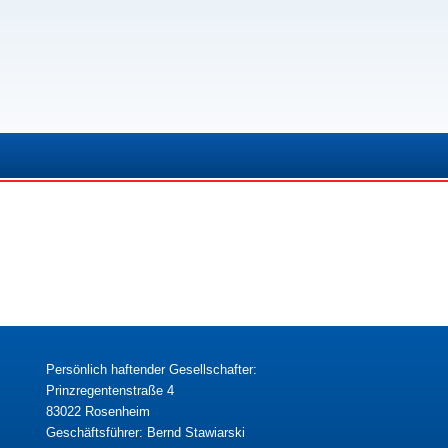
Persönlich haftender Gesellschafter:
Prinzregentenstraße 4
83022 Rosenheim
Geschäftsführer: Bernd Stawiarski