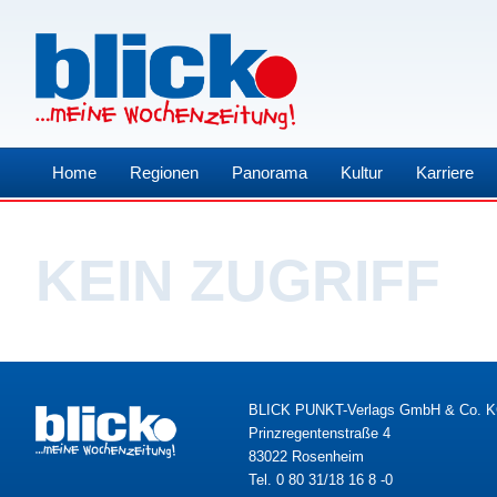
Home
Regionen
Panorama
Kultur
Karriere
KEIN ZUGRIFF
BLICK PUNKT-Verlags GmbH & Co. 
Prinzregentenstraße 4
83022 Rosenheim
Tel. 0 80 31/18 16 8 -0