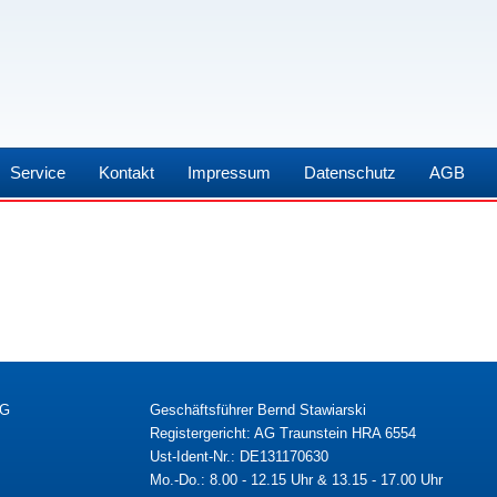
Service
Kontakt
Impressum
Datenschutz
AGB
KG
Geschäftsführer Bernd Stawiarski
Registergericht: AG Traunstein HRA 6554
Ust-Ident-Nr.: DE131170630
Mo.-Do.: 8.00 - 12.15 Uhr & 13.15 - 17.00 Uhr