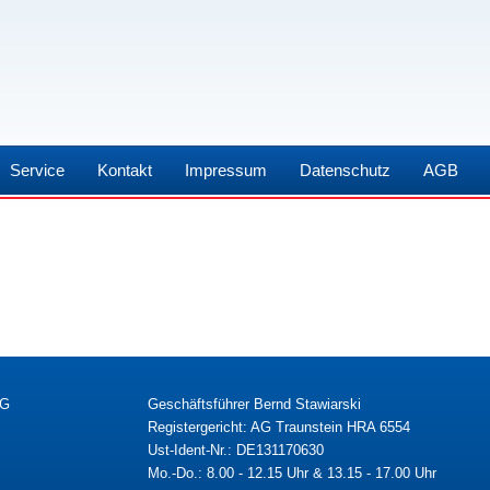
Service
Kontakt
Impressum
Datenschutz
AGB
KG
Geschäftsführer Bernd Stawiarski
Registergericht: AG Traunstein HRA 6554
Ust-Ident-Nr.: DE131170630
Mo.-Do.: 8.00 - 12.15 Uhr & 13.15 - 17.00 Uhr