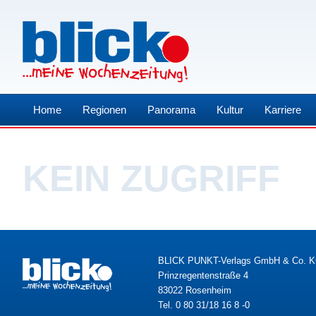
Home
Regionen
Panorama
Kultur
Karriere
KEIN ZUGRIFF
BLICK PUNKT-Verlags GmbH & Co. 
Prinzregentenstraße 4
83022 Rosenheim
Tel. 0 80 31/18 16 8 -0