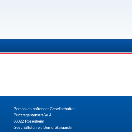
Persönlich haftender Gesellschafter:
Prinzregentenstraße 4
83022 Rosenheim
Geschäftsführer: Bernd Stawiarski