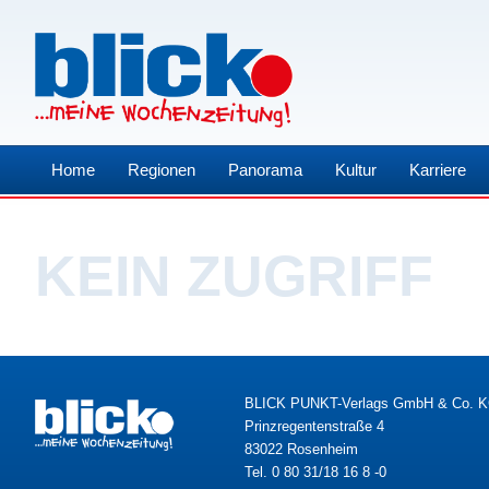
Home
Regionen
Panorama
Kultur
Karriere
KEIN ZUGRIFF
BLICK PUNKT-Verlags GmbH & Co. 
Prinzregentenstraße 4
83022 Rosenheim
Tel. 0 80 31/18 16 8 -0