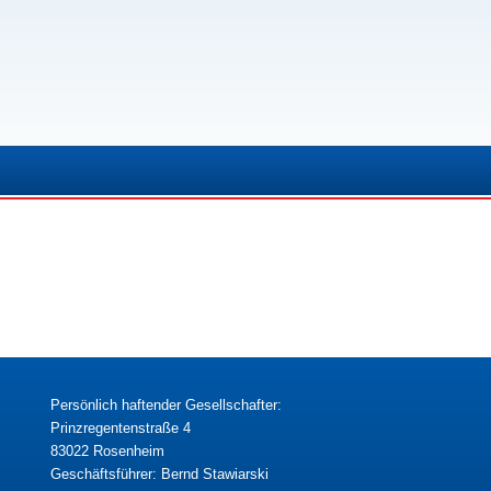
Persönlich haftender Gesellschafter:
Prinzregentenstraße 4
83022 Rosenheim
Geschäftsführer: Bernd Stawiarski