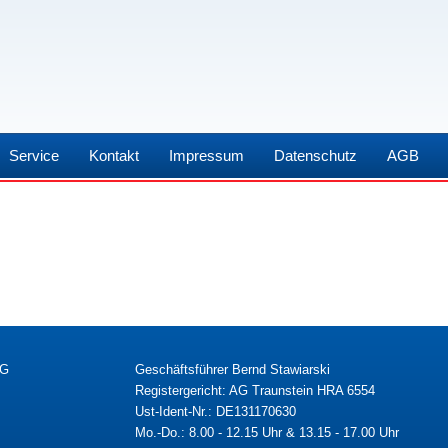
Service
Kontakt
Impressum
Datenschutz
AGB
KG
Geschäftsführer Bernd Stawiarski
Registergericht: AG Traunstein HRA 6554
Ust-Ident-Nr.: DE131170630
Mo.-Do.: 8.00 - 12.15 Uhr & 13.15 - 17.00 Uhr