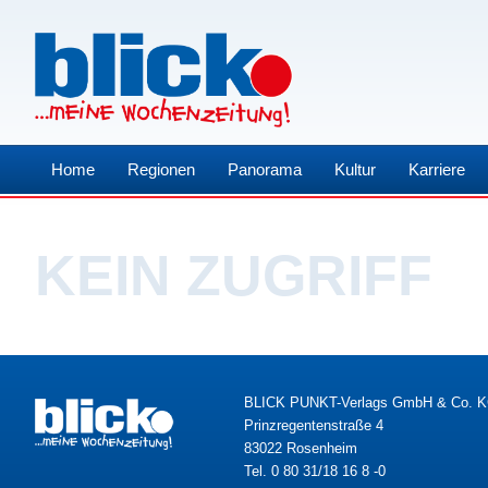
Home
Regionen
Panorama
Kultur
Karriere
KEIN ZUGRIFF
BLICK PUNKT-Verlags GmbH & Co. 
Prinzregentenstraße 4
83022 Rosenheim
Tel. 0 80 31/18 16 8 -0