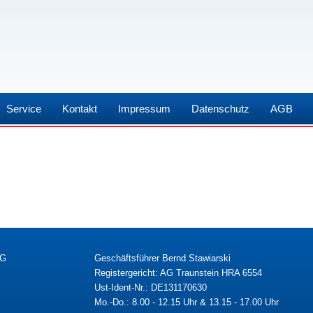
Service
Kontakt
Impressum
Datenschutz
AGB
KG
Geschäftsführer Bernd Stawiarski
Registergericht: AG Traunstein HRA 6554
Ust-Ident-Nr.: DE131170630
Mo.-Do.: 8.00 - 12.15 Uhr & 13.15 - 17.00 Uhr