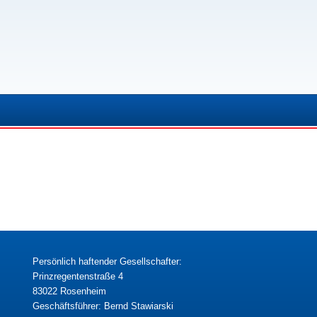
Persönlich haftender Gesellschafter:
Prinzregentenstraße 4
83022 Rosenheim
Geschäftsführer: Bernd Stawiarski