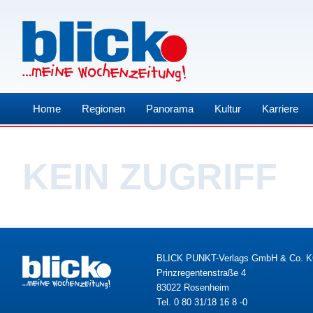
Home
Regionen
Panorama
Kultur
Karriere
KEIN ZUGRIFF
BLICK PUNKT-Verlags GmbH & Co. 
Prinzregentenstraße 4
83022 Rosenheim
Tel. 0 80 31/18 16 8 -0