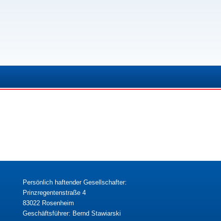
Persönlich haftender Gesellschafter:
Prinzregentenstraße 4
83022 Rosenheim
Geschäftsführer: Bernd Stawiarski