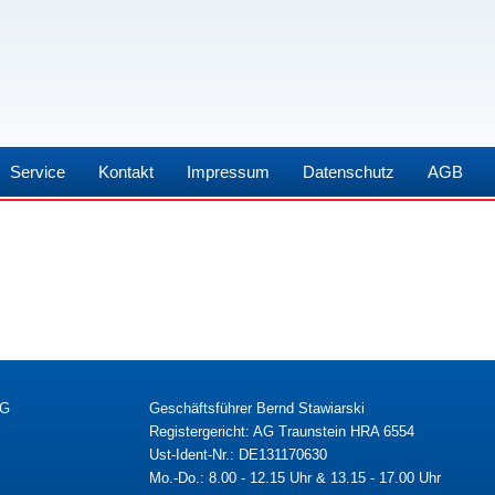
Service
Kontakt
Impressum
Datenschutz
AGB
KG
Geschäftsführer Bernd Stawiarski
Registergericht: AG Traunstein HRA 6554
Ust-Ident-Nr.: DE131170630
Mo.-Do.: 8.00 - 12.15 Uhr & 13.15 - 17.00 Uhr