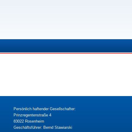
Persönlich haftender Gesellschafter:
Prinzregentenstraße 4
83022 Rosenheim
Geschäftsführer: Bernd Stawiarski