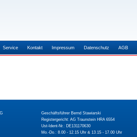
Service
Kontakt
Impressum
Datenschutz
AGB
KG
Geschäftsführer Bernd Stawiarski
Registergericht: AG Traunstein HRA 6554
Ust-Ident-Nr.: DE131170630
Mo.-Do.: 8.00 - 12.15 Uhr & 13.15 - 17.00 Uhr