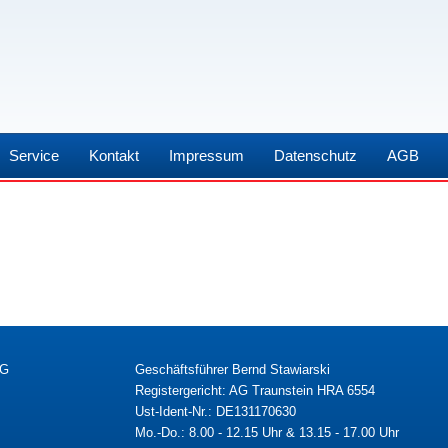
Service
Kontakt
Impressum
Datenschutz
AGB
KG
Geschäftsführer Bernd Stawiarski
Registergericht: AG Traunstein HRA 6554
Ust-Ident-Nr.: DE131170630
Mo.-Do.: 8.00 - 12.15 Uhr & 13.15 - 17.00 Uhr