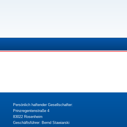
Persönlich haftender Gesellschafter:
Prinzregentenstraße 4
83022 Rosenheim
Geschäftsführer: Bernd Stawiarski