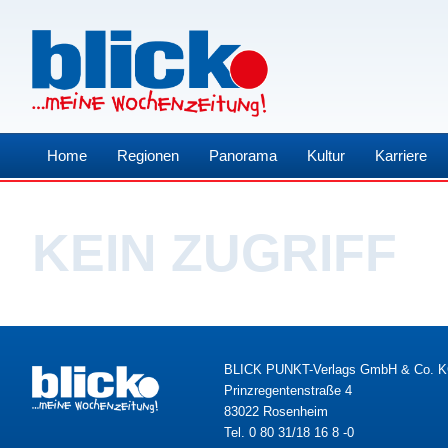
Home
Regionen
Panorama
Kultur
Karriere
KEIN ZUGRIFF
BLICK PUNKT-Verlags GmbH & Co. 
Prinzregentenstraße 4
83022 Rosenheim
Tel. 0 80 31/18 16 8 -0