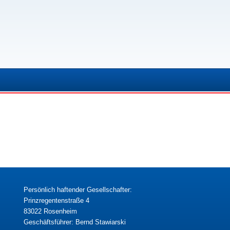
Persönlich haftender Gesellschafter:
Prinzregentenstraße 4
83022 Rosenheim
Geschäftsführer: Bernd Stawiarski