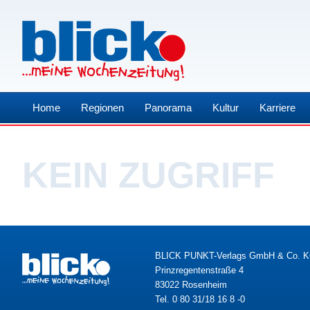
Home
Regionen
Panorama
Kultur
Karriere
KEIN ZUGRIFF
BLICK PUNKT-Verlags GmbH & Co. 
Prinzregentenstraße 4
83022 Rosenheim
Tel. 0 80 31/18 16 8 -0