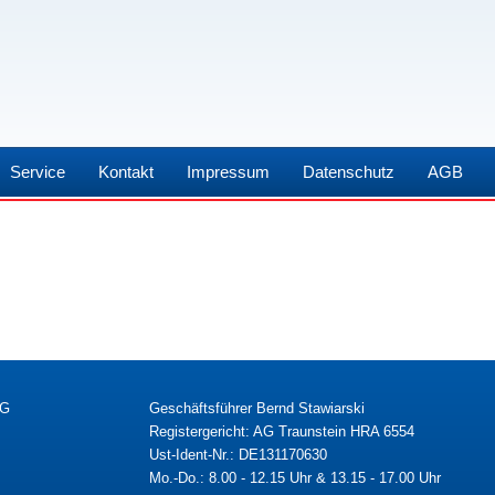
Service
Kontakt
Impressum
Datenschutz
AGB
KG
Geschäftsführer Bernd Stawiarski
Registergericht: AG Traunstein HRA 6554
Ust-Ident-Nr.: DE131170630
Mo.-Do.: 8.00 - 12.15 Uhr & 13.15 - 17.00 Uhr