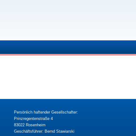
Persönlich haftender Gesellschafter:
Prinzregentenstraße 4
83022 Rosenheim
Geschäftsführer: Bernd Stawiarski