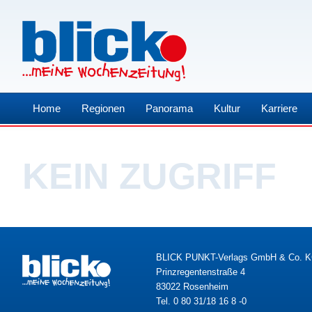
Home
Regionen
Panorama
Kultur
Karriere
KEIN ZUGRIFF
BLICK PUNKT-Verlags GmbH & Co. 
Prinzregentenstraße 4
83022 Rosenheim
Tel. 0 80 31/18 16 8 -0