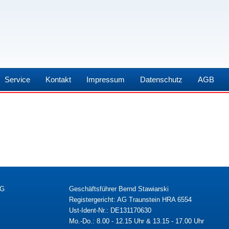
Service
Kontakt
Impressum
Datenschutz
AGB
KG
Geschäftsführer Bernd Stawiarski
Registergericht: AG Traunstein HRA 6554
Ust-Ident-Nr.: DE131170630
Mo.-Do.: 8.00 - 12.15 Uhr & 13.15 - 17.00 Uhr