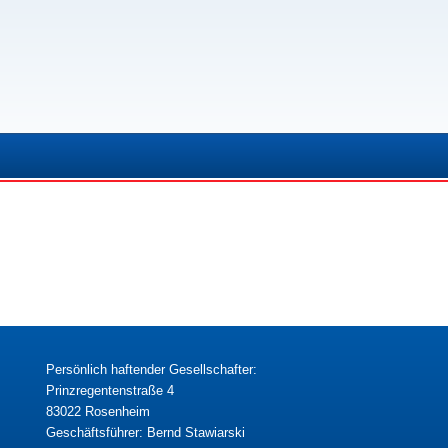
Persönlich haftender Gesellschafter:
Prinzregentenstraße 4
83022 Rosenheim
Geschäftsführer: Bernd Stawiarski