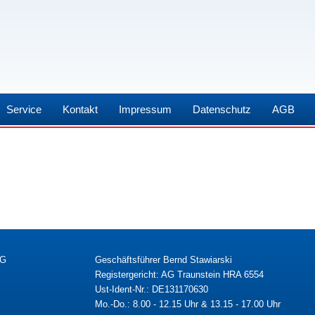
Service
Kontakt
Impressum
Datenschutz
AGB
KG
Geschäftsführer Bernd Stawiarski
Registergericht: AG Traunstein HRA 6554
Ust-Ident-Nr.: DE131170630
Mo.-Do.: 8.00 - 12.15 Uhr & 13.15 - 17.00 Uhr