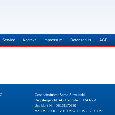
Service
Kontakt
Impressum
Datenschutz
AGB
KG
Geschäftsführer Bernd Stawiarski
Registergericht: AG Traunstein HRA 6554
Ust-Ident-Nr.: DE131170630
Mo.-Do.: 8.00 - 12.15 Uhr & 13.15 - 17.00 Uhr