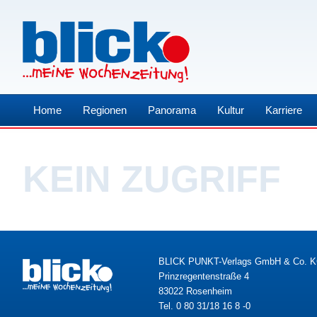
Home
Regionen
Panorama
Kultur
Karriere
KEIN ZUGRIFF
BLICK PUNKT-Verlags GmbH & Co. 
Prinzregentenstraße 4
83022 Rosenheim
Tel. 0 80 31/18 16 8 -0