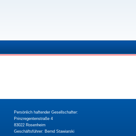
Persönlich haftender Gesellschafter:
Prinzregentenstraße 4
83022 Rosenheim
Geschäftsführer: Bernd Stawiarski