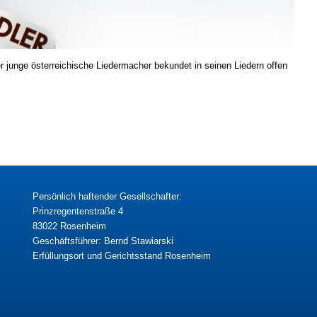
 junge österreichische Liedermacher bekundet in seinen Liedern offen
Persönlich haftender Gesellschafter:
Prinzregentenstraße 4
83022 Rosenheim
Geschäftsführer: Bernd Stawiarski
Erfüllungsort und Gerichtsstand Rosenheim