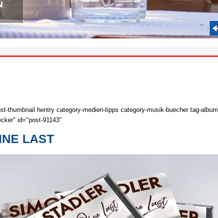
N
st-thumbnail hentry category-medien-tipps category-musik-buecher tag-album t
ecker" id="post-91143"
HNE LAST