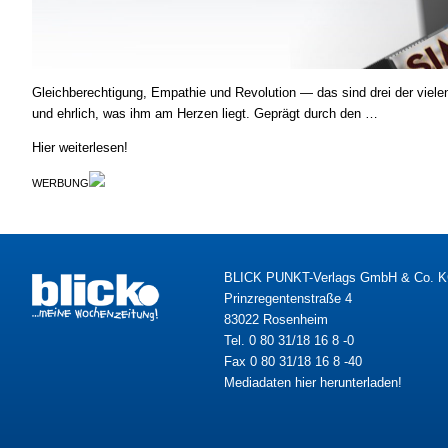
Gleichberechtigung, Empathie und Revolution — das sind drei der viele
und ehrlich, was ihm am Herzen liegt. Geprägt durch den …
Hier weiterlesen!
WERBUNG
BLICK PUNKT-Verlags GmbH & Co. 
Prinzregentenstraße 4
83022 Rosenheim
Tel. 0 80 31/18 16 8 -0
Fax 0 80 31/18 16 8 -40
Mediadaten hier herunterladen!