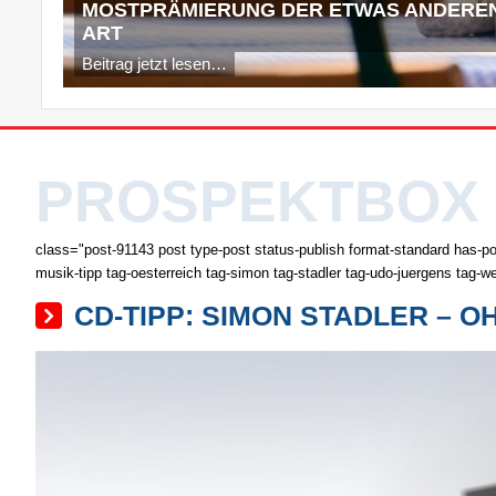
MOSTPRÄMIERUNG DER ETWAS ANDERE
ART
Beitrag jetzt lesen…
PROSPEKTBOX
class="post-91143 post type-post status-publish format-standard has-po
musik-tipp tag-oesterreich tag-simon tag-stadler tag-udo-juergens tag-w
CD-TIPP: SIMON STADLER – O