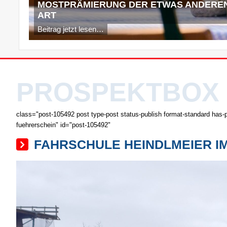
MOSTPRÄMIERUNG DER ETWAS ANDERE
ART
Beitrag jetzt lesen…
PROSPEKTBOX
class="post-105492 post type-post status-publish format-standard has-
fuehrerschein" id="post-105492"
FAHRSCHULE HEINDLMEIER IM