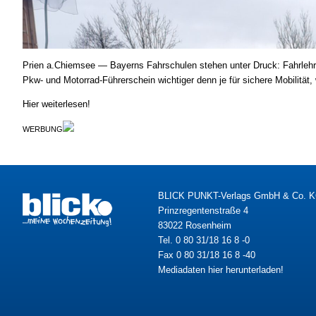
Prien a.Chiemsee — Bayerns Fahrschulen stehen unter Druck: Fahrlehrer
Pkw- und Motorrad-Führerschein wichtiger denn je für sichere Mobilitä
Hier weiterlesen!
WERBUNG
BLICK PUNKT-Verlags GmbH & Co. 
Prinzregentenstraße 4
83022 Rosenheim
Tel. 0 80 31/18 16 8 -0
Fax 0 80 31/18 16 8 -40
Mediadaten hier herunterladen!