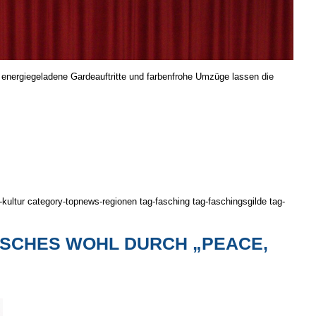
nergie­ge­la­de­ne Garde­auf­tritte und farben­frohe Umzüge lassen die
ultur category-topnews-regionen tag-fasching tag-faschingsgilde tag-
RISCHES WOHL DURCH „PEACE,