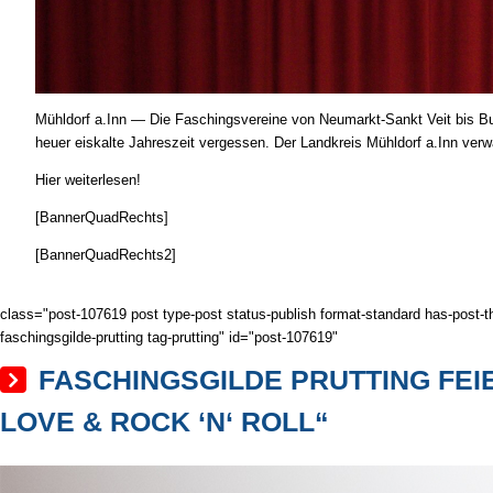
Mühldorf a.Inn — Die Faschings­vereine von Neumarkt-Sankt Veit bis Buchbac
heuer eiskalte Jahres­zeit vergessen. Der Landkreis Mühldorf a.Inn ver­w
Hier weiterlesen!
[BannerQuadRechts]
[BannerQuadRechts2]
class="post-107619 post type-post status-publish format-standard has-post-t
faschingsgilde-prutting tag-prutting" id="post-107619"
FASCHINGSGILDE PRUTTING FEI
LOVE & ROCK ‘N‘ ROLL“