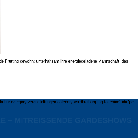
lde Prutting gewohnt unterhaltsam ihre energiegeladene Mannschaft, das
ultur category-veranstaltungen category-waldkraiburg tag-fasching" id="post-
E – MITREISSENDE GARDESHOWS –