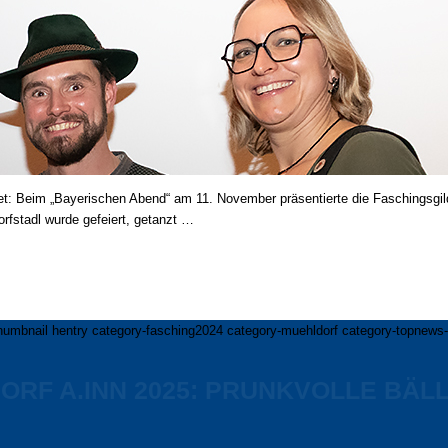
tet: Beim „Bayerischen Abend“ am 11. November präsentierte die Faschingsgi
orfstadl wurde gefeiert, getanzt …
humbnail hentry category-fasching2024 category-muehldorf category-topnews-k
ORF A.INN 2025: PRUNKVOLLE BÄLL