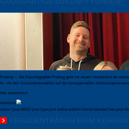
GROSSARTIGE ZUKUNFT FÜHREN“
Prutting — Die Faschingsgilde Prutting geht mit neuem Vorstand in die nächste
tin. Vor den Vor­stands­neu­wah­len auf der tur­nus­ge­mä­ßen Jah­res­haupt­ver­s
Hier weiterlesen!
WERBUNG
class="post-98422 post type-post status-publish format-standard has-post-thu
FREUDENTRÄNEN BEIM KEHRAUS