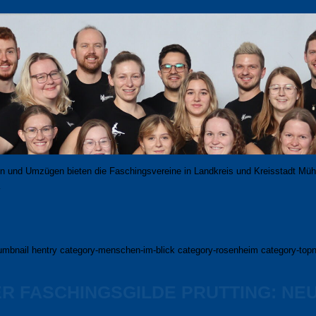
n und Um­zü­gen bie­ten die Faschings­ver­eine in Land­kreis und Kreis­stadt Mü
…
umbnail hentry category-menschen-im-blick category-rosenheim category-topnew
 FASCHINGSGILDE PRUTTING: NEUE