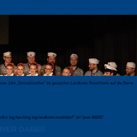
e­ses Jahr „Sen­sa­tio­nel­les“ im ge­sam­ten Land­kreis Rosenheim auf die Beine
ltur tag-fasching tag-landkreis-muehldorf" id="post-98065"
MER DABEI!