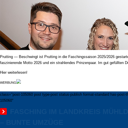
Prutting — Beschwingt ist Prutting in die Faschingssaison 2025/2026 gestar
faszinierende Motto 2026 und ein strahlendes Prinzenpaar. Im gut gefüllten D
Hier weiterlesen!
WERBUNG
class="post-105060 post type-post status-publish format-standard has-post-t
105060"
FASCHING IM LANDKREIS MÜHLD
BUNTE UMZÜGE