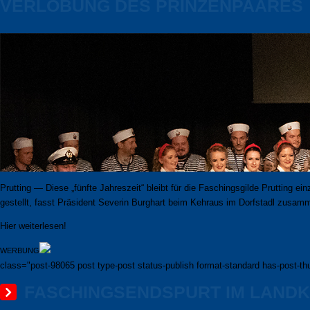
VERLOBUNG DES PRINZENPAARES
Prutting — Diese „fünfte Jahreszeit“ bleibt für die Faschingsgilde Prutting ein­zi
ge­stellt, fasst Prä­si­dent Severin Burghart beim Kehraus im Dorfstadl zusa
Hier weiterlesen!
WERBUNG
class="post-98065 post type-post status-publish format-standard has-post-th
FASCHINGSENDSPURT IM LANDKR