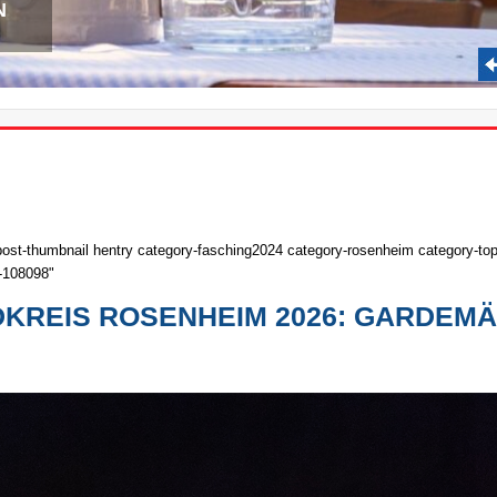
N
ost-thumbnail hentry category-fasching2024 category-rosenheim category-topne
t-108098"
NDKREIS ROSENHEIM 2026: GARDEM