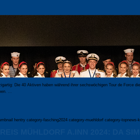
g­ar­tig: Die 40 Ak­ti­ven ha­ben wäh­rend ihrer sechs­wö­chi­gen Tour de Force di
mmen. …
umbnail hentry category-fasching2024 category-muehldorf category-topnews-ku
EIS MÜHLDORF A.INN 2024: DA SIM