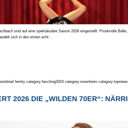
h sind auf eine spek­ta­ku­lä­re Saison 2026 ein­ge­stellt: Prunk­volle Bälle, e
an­delt sich in den ersten acht …
humbnail hentry category-fasching2024 category-rosenheim category-topnews-k
ERT 2026 DIE „WILDEN 70ER“: NÄR