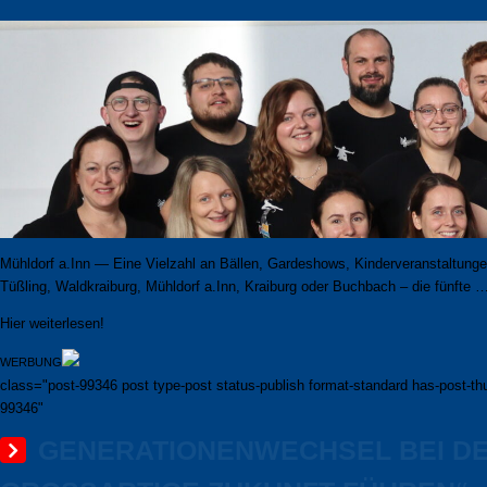
Mühldorf a.Inn — Eine Vielzahl an Bällen, Gardeshows, Kinder­ver­an­stal­tun­ge
Tüßling, Waldkraiburg, Mühldorf a.Inn, Kraiburg oder Buchbach – die fünfte 
Hier weiterlesen!
WERBUNG
class="post-99346 post type-post status-publish format-standard has-post-th
99346"
GENERATIONENWECHSEL BEI DER