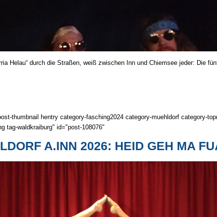
a Helau“ durch die Straßen, weiß zwi­schen Inn und Chiemsee jeder: Die fünfte
post-thumbnail hentry category-fasching2024 category-muehldorf category-top
ng tag-waldkraiburg" id="post-108076"
DORF A.INN 2026: HEID GEH MA FU