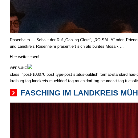
Rosenheim — Schallt der Ruf „Oabling Glore“, „RO-SALIA“ oder „Prienarri
und Land­kreis Rosenheim prä­sen­tiert sich als buntes Mosaik …
Hier weiterlesen!
WERBUNG
class="post-108076 post type-post status-publish format-standard has-
kraiburg tag-landkreis-muehldorf tag-muehldorf tag-neumarkt tag-tuessli
FASCHING IM LANDKREIS MÜHL