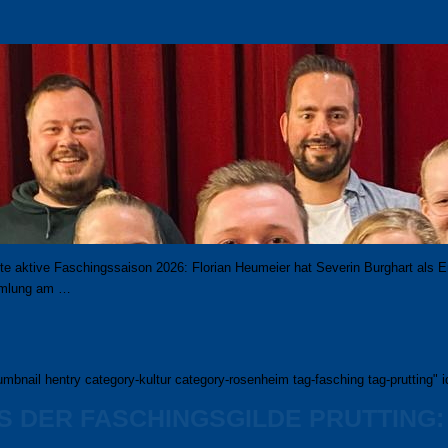
 aktive Faschings­saison 2026: Florian Heumeier hat Severin Burghart als Erste
amm­lung am …
mbnail hentry category-kultur category-rosenheim tag-fasching tag-prutting" 
 DER FASCHINGSGILDE PRUTTING: