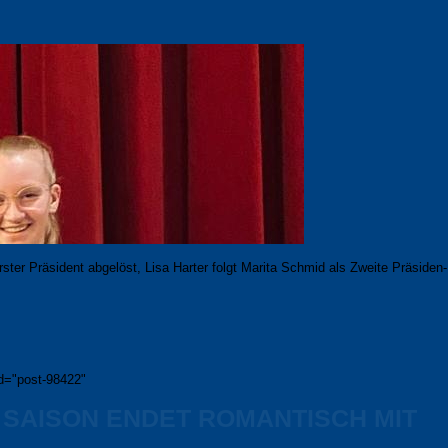
r Präsident ab­ge­löst, Lisa Harter folgt Marita Schmid als Zweite Prä­si­den­
id="post-98422"
 SAISON ENDET ROMANTISCH MIT