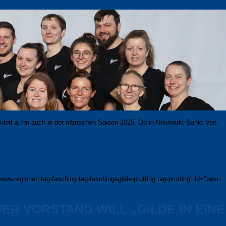
hldorf a.Inn auch in der när­ri­schen Saison 2025. Ob in Neumarkt-Sankt Veit,
s-regionen tag-fasching tag-faschingsgilde-prutting tag-prutting" id="post-
R VORSTAND WILL „GILDE IN EINE