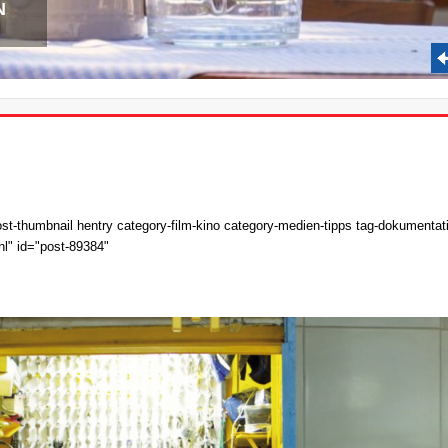
N
t-thumbnail hentry category-film-kino category-medien-tipps tag-dokumentation 
uhl" id="post-89384"