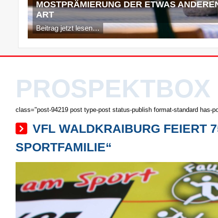
MOSTPRÄMIERUNG DER ETWAS ANDERE
ART
Beitrag jetzt lesen…
PROSPEKTBOX
class="post-94219 post type-post status-publish format-standard has-po
VFL WALDKRAIBURG FEIERT 7
PORTFAMILIE“