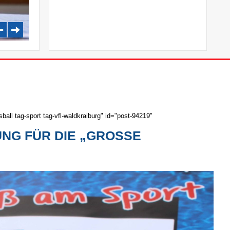
all tag-sport tag-vfl-waldkraiburg" id="post-94219"
G FÜR DIE „GROSSE S