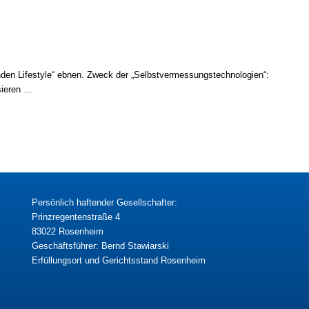
en Lifestyle“ ebnen. Zweck der „Selbst­ver­mes­sungs­tech­no­lo­gien“:
sie­ren …
Persönlich haftender Gesellschafter:
Prinzregentenstraße 4
83022 Rosenheim
Geschäftsführer: Bernd Stawiarski
Erfüllungsort und Gerichtsstand Rosenheim