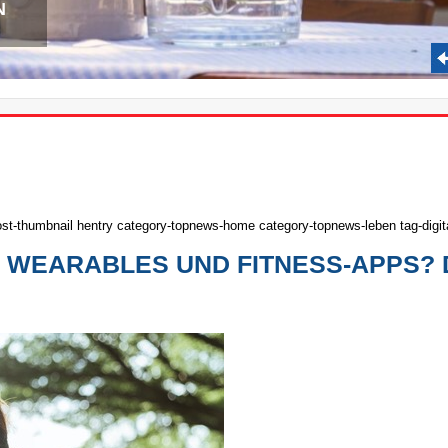
N
ost-thumbnail hentry category-topnews-home category-topnews-leben tag-digita
 WEARABLES UND FITNESS-APPS? 