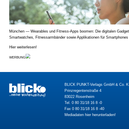
München — Wearables und Fitness-Apps boomen: Die digitalen Gadgets wer­de
Smartwatches, Fitness­arm­bän­der so­wie App­li­ka­tio­nen für Smartphones u
Hier weiterlesen!
WERBUNG
BLICK PUNKT-Verlags GmbH & Co. 
Prinzregentenstraße 4
83022 Rosenheim
Tel. 0 80 31/18 16 8 -0
Fax 0 80 31/18 16 8 -40
Mediadaten hier herunterladen!