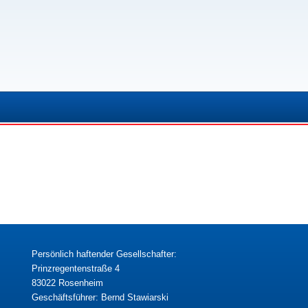
Persönlich haftender Gesellschafter:
Prinzregentenstraße 4
83022 Rosenheim
Geschäftsführer: Bernd Stawiarski