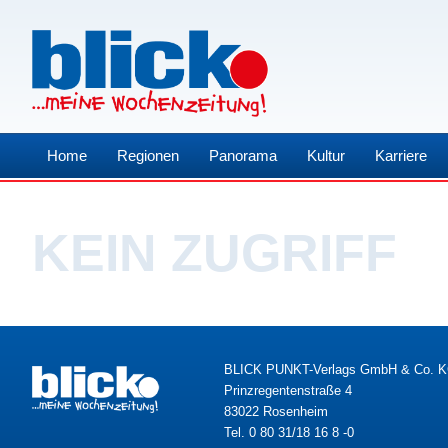
Home
Regionen
Panorama
Kultur
Karriere
KEIN ZUGRIFF
BLICK PUNKT-Verlags GmbH & Co. 
Prinzregentenstraße 4
83022 Rosenheim
Tel. 0 80 31/18 16 8 -0