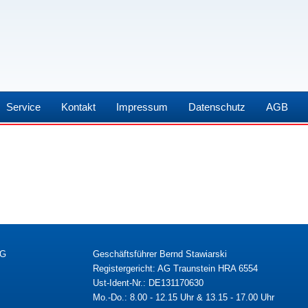
Service
Kontakt
Impressum
Datenschutz
AGB
KG
Geschäftsführer Bernd Stawiarski
Registergericht: AG Traunstein HRA 6554
Ust-Ident-Nr.: DE131170630
Mo.-Do.: 8.00 - 12.15 Uhr & 13.15 - 17.00 Uhr