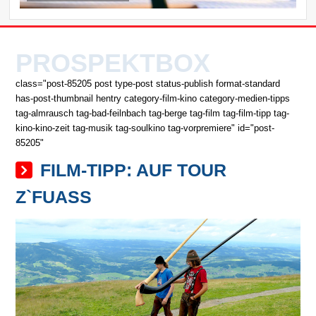
PROSPEKTBOX
class="post-85205 post type-post status-publish format-standard
has-post-thumbnail hentry category-film-kino category-medien-tipps
tag-almrausch tag-bad-feilnbach tag-berge tag-film tag-film-tipp tag-
kino-kino-zeit tag-musik tag-soulkino tag-vorpremiere" id="post-
85205"
FILM-TIPP: AUF TOUR
Z`FUASS