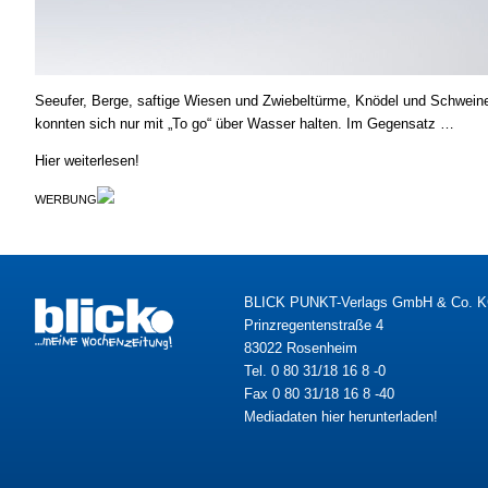
Seeufer, Berge, saftige Wiesen und Zwiebeltürme, Knödel und Schweineb
konnten sich nur mit „To go“ über Wasser halten. Im Gegensatz …
Hier weiterlesen!
WERBUNG
BLICK PUNKT-Verlags GmbH & Co. 
Prinzregentenstraße 4
83022 Rosenheim
Tel. 0 80 31/18 16 8 -0
Fax 0 80 31/18 16 8 -40
Mediadaten hier herunterladen!