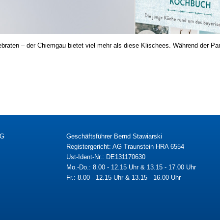
raten – der Chiemgau bietet viel mehr als diese Klischees. Während der Pan
KG
Geschäftsführer Bernd Stawiarski
Registergericht: AG Traunstein HRA 6554
Ust-Ident-Nr.: DE131170630
Mo.-Do.: 8.00 - 12.15 Uhr & 13.15 - 17.00 Uhr
Fr.: 8.00 - 12.15 Uhr & 13.15 - 16.00 Uhr