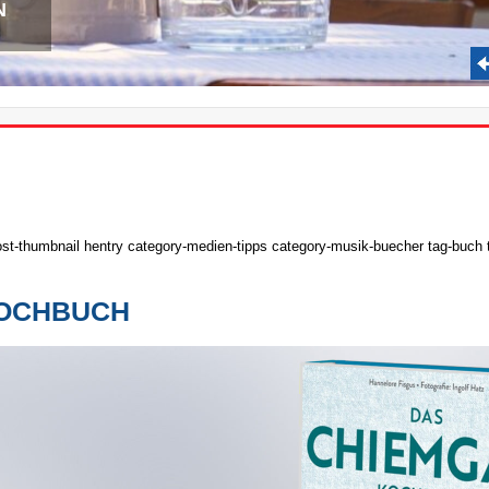
N
ost-thumbnail hentry category-medien-tipps category-musik-buecher tag-buch t
KOCHBUCH