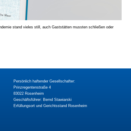
demie stand vieles still, auch Gaststätten mussten schließen oder
Persönlich haftender Gesellschafter:
Prinzregentenstraße 4
83022 Rosenheim
Geschäftsführer: Bernd Stawiarski
Erfüllungsort und Gerichtsstand Rosenheim