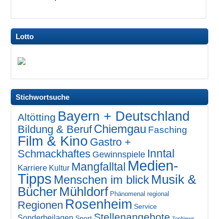
Lotto
Stichwortsuche
Bayern + Deutschland
Altötting
Chiemgau
Bildung & Beruf
Fasching
Film & Kino
Gastro +
Inntal
Schmackhaftes
Gewinnspiele
Medien-
Mangfalltal
Karriere
Kultur
Tipps
Musik &
Menschen im blick
Bücher
Mühldorf
Phänomenal regional
Rosenheim
Regionen
Service
Stellenangebote
Sonderbeilagen
Sport
TopNews