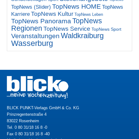
TopNews HOME
TopNews (Slider)
TopNews
TopNews Kultur
Karriere
TopNews Leben
TopNews
TopNews Panorama
Regionen
TopNews Service
TopNews Sport
Waldkraiburg
Veranstaltungen
Wasserburg
BLICK PUNKT-Verlags GmbH & Co. KG
Prinzregentenstraße 4
83022 Rosenheim
Tel. 0 80 31/18 16 8 -0
Fax 0 80 31/18 16 8 -40