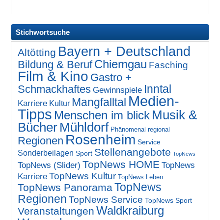
Stichwortsuche
Bayern + Deutschland
Altötting
Chiemgau
Bildung & Beruf
Fasching
Film & Kino
Gastro +
Inntal
Schmackhaftes
Gewinnspiele
Medien-
Mangfalltal
Karriere
Kultur
Tipps
Musik &
Menschen im blick
Bücher
Mühldorf
Phänomenal regional
Rosenheim
Regionen
Service
Stellenangebote
Sonderbeilagen
Sport
TopNews
TopNews HOME
TopNews (Slider)
TopNews
TopNews Kultur
Karriere
TopNews Leben
TopNews
TopNews Panorama
Regionen
TopNews Service
TopNews Sport
Waldkraiburg
Veranstaltungen