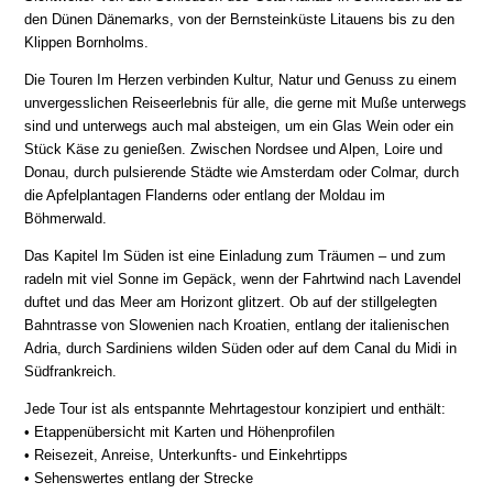
den Dünen Dänemarks, von der Bernsteinküste Litauens bis zu den
Klippen Bornholms.
Die Touren Im Herzen verbinden Kultur, Natur und Genuss zu einem
unvergesslichen Reiseerlebnis für alle, die gerne mit Muße unterwegs
sind und unterwegs auch mal absteigen, um ein Glas Wein oder ein
Stück Käse zu genießen. Zwischen Nordsee und Alpen, Loire und
Donau, durch pulsierende Städte wie Amsterdam oder Colmar, durch
die Apfelplantagen Flanderns oder entlang der Moldau im
Böhmerwald.
Das Kapitel Im Süden ist eine Einladung zum Träumen – und zum
radeln mit viel Sonne im Gepäck, wenn der Fahrtwind nach Lavendel
duftet und das Meer am Horizont glitzert. Ob auf der stillgelegten
Bahntrasse von Slowenien nach Kroatien, entlang der italienischen
Adria, durch Sardiniens wilden Süden oder auf dem Canal du Midi in
Südfrankreich.
Jede Tour ist als entspannte Mehrtagestour konzipiert und enthält:
• Etappenübersicht mit Karten und Höhenprofilen
• Reisezeit, Anreise, Unterkunfts- und Einkehrtipps
• Sehenswertes entlang der Strecke