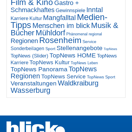
Film & Kino
Gastro +
Inntal
Schmackhaftes
Gewinnspiele
Medien-
Mangfalltal
Karriere
Kultur
Tipps
Musik &
Menschen im blick
Bücher
Mühldorf
Phänomenal regional
Rosenheim
Regionen
Service
Stellenangebote
Sonderbeilagen
Sport
TopNews
TopNews HOME
TopNews (Slider)
TopNews
TopNews Kultur
Karriere
TopNews Leben
TopNews
TopNews Panorama
Regionen
TopNews Service
TopNews Sport
Waldkraiburg
Veranstaltungen
Wasserburg