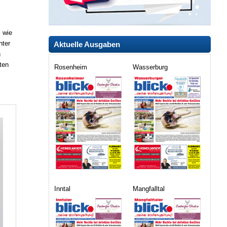
l wie
hter
Aktuelle Ausgaben
n
ten
Rosenheim
Wasserburg
Inntal
Mangfalltal