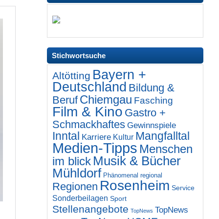
Stichwortsuche
Bayern +
Altötting
Deutschland
Bildung &
Chiemgau
Beruf
Fasching
Film & Kino
Gastro +
Schmackhaftes
Gewinnspiele
Inntal
Mangfalltal
Karriere
Kultur
Medien-Tipps
Menschen
Musik & Bücher
im blick
Mühldorf
Phänomenal regional
Rosenheim
Regionen
Service
Sonderbeilagen
Sport
Stellenangebote
TopNews
TopNews