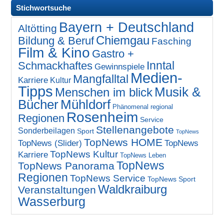
Stichwortsuche
Bayern + Deutschland
Altötting
Chiemgau
Bildung & Beruf
Fasching
Film & Kino
Gastro +
Inntal
Schmackhaftes
Gewinnspiele
Medien-
Mangfalltal
Karriere
Kultur
Tipps
Musik &
Menschen im blick
Bücher
Mühldorf
Phänomenal regional
Rosenheim
Regionen
Service
Stellenangebote
Sonderbeilagen
Sport
TopNews
TopNews HOME
TopNews (Slider)
TopNews
TopNews Kultur
Karriere
TopNews Leben
TopNews
TopNews Panorama
Regionen
TopNews Service
TopNews Sport
Waldkraiburg
Veranstaltungen
Wasserburg