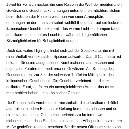
Juwel für Feinschmecker, die eine Reise in die Welt der mediterranen
Gewürze und Geschmacksrichtungen unternehmen möchten. Schon
beim Betreten der Pizzeria wird man von einer Atmosphäre
empfangen, in der man sich sofort wohlfühlt und Lust auf die leckeren
italienischen Gerichte bekommt. Das warme Licht der Lampen taucht
den Raum in ein sanftes Leuchten, während die gemütlichen
Sitzmöglichkeiten für Behaglichkeit sorgen.
Doch das wahre Highlight findet sich auf der Speisekarte, die mit
einer Vielfalt von exquisiten Speisen aufwartet. Das „Il Caminetto„ ist
bekannt für seine ausgefallenen Kombinationen aus frischen und
regionalen Zutaten mit mediterranen Gewürzen. Als Krönung des
Genusses steht zur Zeit der schwarze Trüffel im Mittelpunkt des
kulinarischen Geschehens. Die Gerichte, verfeinert mit dieser
delikaten Zutat, entfalten ein unvergleichliches Aroma, das muss
man probiert haben – ein königlicher Genuss.
Die Küchenchefs verstehen es meisterhaft, diese kostbaren Trüffel
aus Italien in jedem Bissen zur Geltung kommen zu lassen und so
ein unvergessliches Geschmackserlebnis zu kreieren. Um
sicherzustellen, dass Sie diese kulinarischen Höhepunkte in vollstem
Maße genießen können, beachten Sie die neuen Öffnungszeiten von