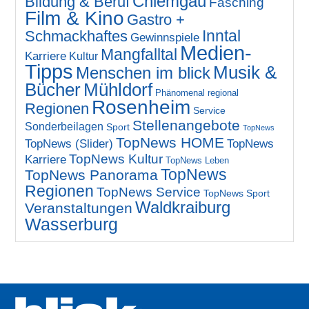
Chiemgau
Bildung & Beruf
Fasching
Film & Kino
Gastro +
Inntal
Schmackhaftes
Gewinnspiele
Medien-
Mangfalltal
Karriere
Kultur
Tipps
Musik &
Menschen im blick
Bücher
Mühldorf
Phänomenal regional
Rosenheim
Regionen
Service
Stellenangebote
Sonderbeilagen
Sport
TopNews
TopNews HOME
TopNews (Slider)
TopNews
TopNews Kultur
Karriere
TopNews Leben
TopNews
TopNews Panorama
Regionen
TopNews Service
TopNews Sport
Waldkraiburg
Veranstaltungen
Wasserburg