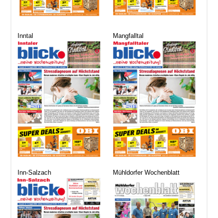
Inntal
Mangfalltal
Inn-Salzach
Mühldorfer Wochenblatt