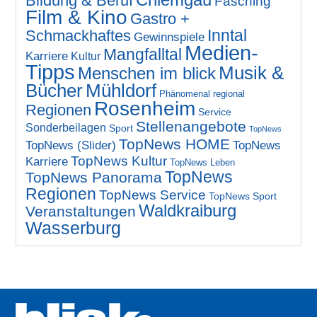
Bildung & Beruf
Fasching
Film & Kino
Gastro +
Inntal
Schmackhaftes
Gewinnspiele
Medien-
Mangfalltal
Karriere
Kultur
Tipps
Musik &
Menschen im blick
Bücher
Mühldorf
Phänomenal regional
Rosenheim
Regionen
Service
Stellenangebote
Sonderbeilagen
Sport
TopNews
TopNews HOME
TopNews (Slider)
TopNews
TopNews Kultur
Karriere
TopNews Leben
TopNews
TopNews Panorama
Regionen
TopNews Service
TopNews Sport
Waldkraiburg
Veranstaltungen
Wasserburg