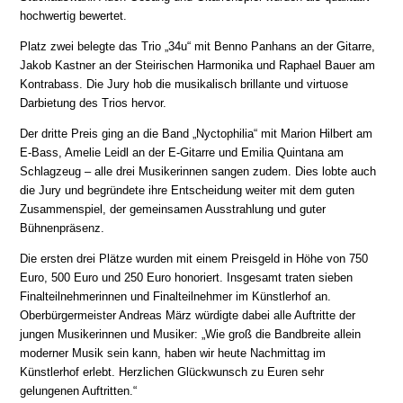
hochwertig bewertet.
Platz zwei belegte das Trio „34u“ mit Benno Panhans an der Gitarre,
Jakob Kastner an der Steirischen Harmonika und Raphael Bauer am
Kontrabass. Die Jury hob die musikalisch brillante und virtuose
Darbietung des Trios hervor.
Der dritte Preis ging an die Band „Nyctophilia“ mit Marion Hilbert am
E-Bass, Amelie Leidl an der E-Gitarre und Emilia Quintana am
Schlagzeug – alle drei Musikerinnen sangen zudem. Dies lobte auch
die Jury und begründete ihre Entscheidung weiter mit dem guten
Zusammenspiel, der gemeinsamen Ausstrahlung und guter
Bühnenpräsenz.
Die ersten drei Plätze wurden mit einem Preisgeld in Höhe von 750
Euro, 500 Euro und 250 Euro honoriert. Insgesamt traten sieben
Finalteilnehmerinnen und Finalteilnehmer im Künstlerhof an.
Oberbürgermeister Andreas März würdigte dabei alle Auftritte der
jungen Musikerinnen und Musiker: „Wie groß die Bandbreite allein
moderner Musik sein kann, haben wir heute Nachmittag im
Künstlerhof erlebt. Herzlichen Glückwunsch zu Euren sehr
gelungenen Auftritten.“