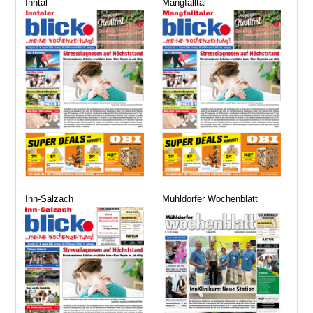
Inntal
Mangfalltal
Inn-Salzach
Mühldorfer Wochenblatt