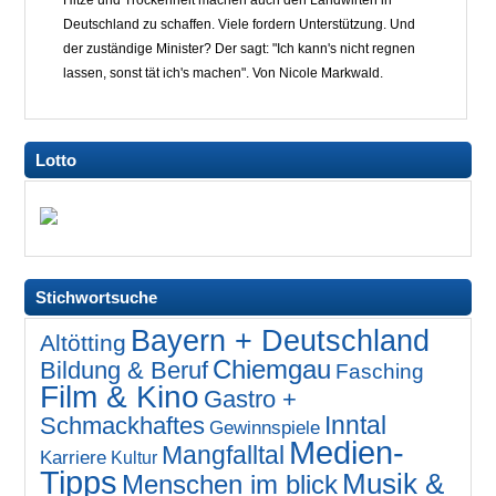
Hitze und Trockenheit machen auch den Landwirten in
Deutschland zu schaffen. Viele fordern Unterstützung. Und
der zuständige Minister? Der sagt: "Ich kann's nicht regnen
lassen, sonst tät ich's machen". Von Nicole Markwald.
Lotto
Stichwortsuche
Bayern + Deutschland
Altötting
Chiemgau
Bildung & Beruf
Fasching
Film & Kino
Gastro +
Inntal
Schmackhaftes
Gewinnspiele
Medien-
Mangfalltal
Karriere
Kultur
Tipps
Musik &
Menschen im blick