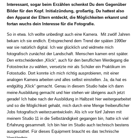
Interessant, sogar beim Erzählen schenkst Du dem Gegenüber
Bilder für den Kopf. Initialzündung, großartig. Du hattest also
den Apparat der Eltern entdeckt, die Möglichkeiten erkannt und
fortan wuchs dein Interesse für die Fotografie.
So in etwa. Ich wollte unbedingt auch eine Kamera. Mit zwölf Jahren
bekam ich sie endlich. Entsprechend dem Trend der späten 1990er
war sie natürlich digital. Ich war glücklich und widmete mich
fotografisch zunächst der Landschaft. Menschen kamen erst später.
Den entscheidenden „Klick“, auch für den beruflichen Werdegang die
Fotostrecke zu wählen, versetzte mir als Schüler ein Praktikum im
Fotostudio. Dort konnte ich mich richtig ausprobieren, mit einer
analogen Kamera arbeiten und alles selbst einstellen. Ja, da hat es
endgültig „Klick“ gemacht. Genau in diesem Studio habe ich dann
meine Ausbildung gemacht und hier stehen wir übrigens auch jetzt
gerade! Ich habe nach der Ausbildung in Halbzeit hier weitergearbeitet
und so die Möglichkeit gehabt, mich durch eine Menge freiberuflicher
Jobs fotografisch weiterzuentwickeln. Als ich vor fünf Jahren mit
meinem Studio 11 in die Selbständigkeit gegangen bin, hatte ich viel
Erfahrung gesammelt. Ich bin hier im Studio auch technisch bestens
ausgestattet. Für dieses Equipment braucht es das technische
Verständnis.