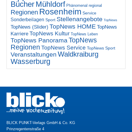
Bücher
Mühldorf
Phänomenal regional
Rosenheim
Regionen
Service
Stellenangebote
Sonderbeilagen
Sport
TopNews
TopNews HOME
TopNews (Slider)
TopNews
TopNews Kultur
Karriere
TopNews Leben
TopNews
TopNews Panorama
Regionen
TopNews Service
TopNews Sport
Waldkraiburg
Veranstaltungen
Wasserburg
BLICK PUNKT-Verlags GmbH & Co. KG
Prinzregentenstraße 4