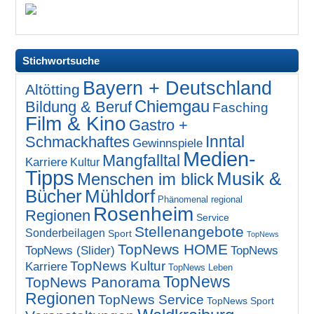
Stichwortsuche
Bayern + Deutschland
Altötting
Chiemgau
Bildung & Beruf
Fasching
Film & Kino
Gastro +
Inntal
Schmackhaftes
Gewinnspiele
Medien-
Mangfalltal
Karriere
Kultur
Tipps
Musik &
Menschen im blick
Bücher
Mühldorf
Phänomenal regional
Rosenheim
Regionen
Service
Stellenangebote
Sonderbeilagen
Sport
TopNews
TopNews HOME
TopNews (Slider)
TopNews
TopNews Kultur
Karriere
TopNews Leben
TopNews
TopNews Panorama
Regionen
TopNews Service
TopNews Sport