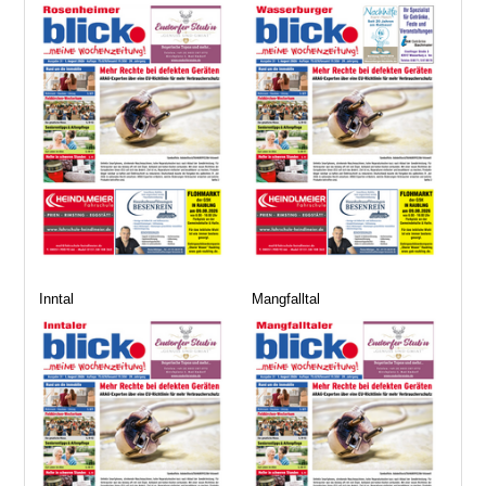
Inntal
Mangfalltal