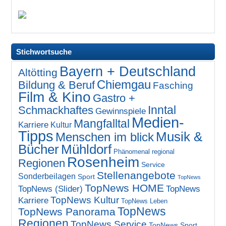
Stichwortsuche
Bayern + Deutschland
Altötting
Chiemgau
Bildung & Beruf
Fasching
Film & Kino
Gastro +
Inntal
Schmackhaftes
Gewinnspiele
Medien-
Mangfalltal
Karriere
Kultur
Tipps
Musik &
Menschen im blick
Bücher
Mühldorf
Phänomenal regional
Rosenheim
Regionen
Service
Stellenangebote
Sonderbeilagen
Sport
TopNews
TopNews HOME
TopNews (Slider)
TopNews
TopNews Kultur
Karriere
TopNews Leben
TopNews
TopNews Panorama
Regionen
TopNews Service
TopNews Sport