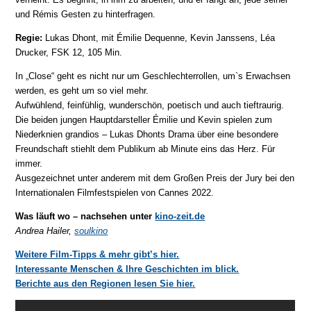
und Rémis Gesten zu hinterfragen.
Regie:
Lukas Dhont, mit Émilie Dequenne, Kevin Janssens, Léa
Drucker, FSK 12, 105 Min.
In „Close“ geht es nicht nur um Geschlechterrollen, um`s Erwachsen
werden, es geht um so viel mehr.
Aufwühlend, feinfühlig, wunderschön, poetisch und auch tieftraurig.
Die beiden jungen Hauptdarsteller Émilie und Kevin spielen zum
Niederknien grandios – Lukas Dhonts Drama über eine besondere
Freundschaft stiehlt dem Publikum ab Minute eins das Herz. Für
immer.
Ausgezeichnet unter anderem mit dem Großen Preis der Jury bei den
Internationalen Filmfestspielen von Cannes 2022.
Was läuft wo – nachsehen unter
kino-zeit.de
Andrea Hailer,
soulkino
Weitere Film-Tipps & mehr gibt’s hier.
Interessante Menschen & Ihre Geschichten im blick.
Berichte aus den Regionen lesen Sie hier.