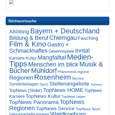
Stichwortsuche
Bayern + Deutschland
Altötting
Chiemgau
Bildung & Beruf
Fasching
Film & Kino
Gastro +
Inntal
Schmackhaftes
Gewinnspiele
Medien-
Mangfalltal
Karriere
Kultur
Tipps
Musik &
Menschen im blick
Bücher
Mühldorf
Phänomenal regional
Rosenheim
Regionen
Service
Stellenangebote
Sonderbeilagen
Sport
TopNews
TopNews HOME
TopNews (Slider)
TopNews
TopNews Kultur
Karriere
TopNews Leben
TopNews
TopNews Panorama
Regionen
TopNews Service
TopNews Sport
Waldkraiburg
Veranstaltungen