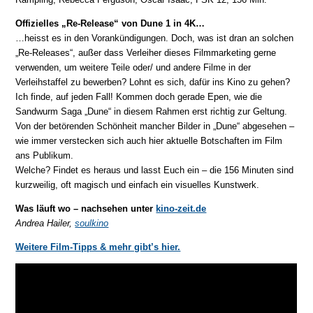
Offizielles „Re-Release“ von Dune 1 in 4K…
…heisst es in den Vorankündigungen. Doch, was ist dran an solchen
„Re-Releases“, außer dass Verleiher dieses Filmmarketing gerne
verwenden, um weitere Teile oder/ und andere Filme in der
Verleihstaffel zu bewerben? Lohnt es sich, dafür ins Kino zu gehen?
Ich finde, auf jeden Fall! Kommen doch gerade Epen, wie die
Sandwurm Saga „Dune“ in diesem Rahmen erst richtig zur Geltung.
Von der betörenden Schönheit mancher Bilder in „Dune“ abgesehen –
wie immer verstecken sich auch hier aktuelle Botschaften im Film
ans Publikum.
Welche? Findet es heraus und lasst Euch ein – die 156 Minuten sind
kurzweilig, oft magisch und einfach ein visuelles Kunstwerk.
Was läuft wo – nachsehen unter
kino-zeit.de
Andrea Hailer,
soulkino
Weitere Film-Tipps & mehr gibt’s hier.