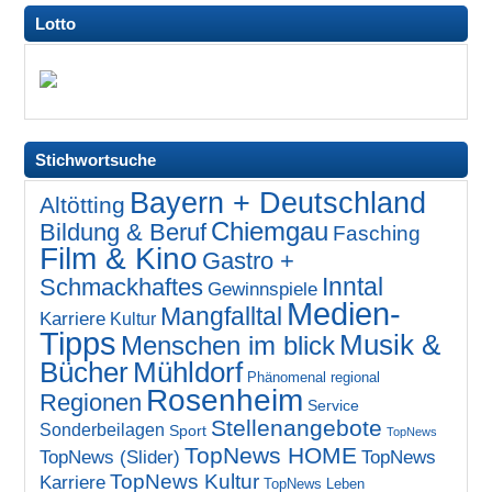
Lotto
Stichwortsuche
Bayern + Deutschland
Altötting
Chiemgau
Bildung & Beruf
Fasching
Film & Kino
Gastro +
Inntal
Schmackhaftes
Gewinnspiele
Medien-
Mangfalltal
Karriere
Kultur
Tipps
Musik &
Menschen im blick
Bücher
Mühldorf
Phänomenal regional
Rosenheim
Regionen
Service
Stellenangebote
Sonderbeilagen
Sport
TopNews
TopNews HOME
TopNews (Slider)
TopNews
TopNews Kultur
Karriere
TopNews Leben