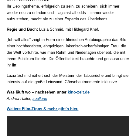
Ihr Lieblingsthema, erfolgreich zu sein, zu scheitern, sich immer
wieder neu zu erfinden und – against all odds – immer wieder
aufzustehen, macht sie zu einer Expertin des Überlebens.
Regie und Buch:
Luzia Schmid, mit Hildegard Knef.
„Ich will alles“ zeigt in Form einer filmischen Autobiographie das Bild
einer hochbegabten, ehrgeizigen, lakonisch-scharfsinnigen Frau, die
der Welt vorführte, wie man Ruhm und Niederlagen überlebt, die mit
ihrem Publikum flirtete. Die Öffentlichkeit brauchte und genauso unter
ihr litt.
Luzia Schmid nähert sich der Meisterin der Tabubrüche und bringt sie
intensiv auf die große Leinwand. Gänsehautmomente inklusive.
Was läuft wo – nachsehen unter
kino-zeit.de
Andrea Hailer,
soulkino
Weitere Film-Tipps & mehr gibt’s hier.