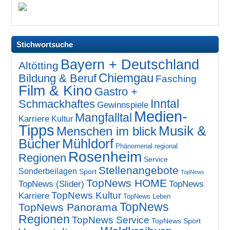
Stichwortsuche
Bayern + Deutschland
Altötting
Chiemgau
Bildung & Beruf
Fasching
Film & Kino
Gastro +
Inntal
Schmackhaftes
Gewinnspiele
Medien-
Mangfalltal
Karriere
Kultur
Tipps
Musik &
Menschen im blick
Bücher
Mühldorf
Phänomenal regional
Rosenheim
Regionen
Service
Stellenangebote
Sonderbeilagen
Sport
TopNews
TopNews HOME
TopNews (Slider)
TopNews
TopNews Kultur
Karriere
TopNews Leben
TopNews
TopNews Panorama
Regionen
TopNews Service
TopNews Sport