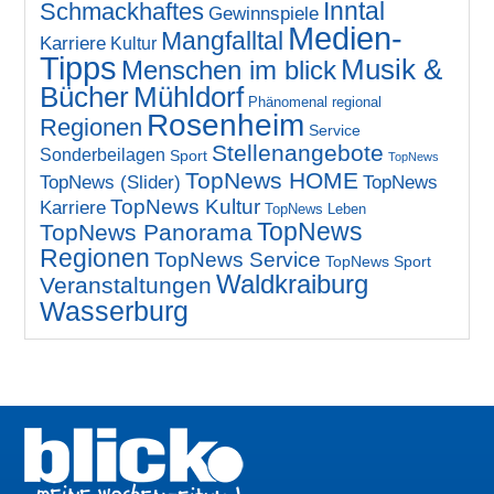
Inntal
Schmackhaftes
Gewinnspiele
Medien-
Mangfalltal
Karriere
Kultur
Tipps
Musik &
Menschen im blick
Bücher
Mühldorf
Phänomenal regional
Rosenheim
Regionen
Service
Stellenangebote
Sonderbeilagen
Sport
TopNews
TopNews HOME
TopNews (Slider)
TopNews
TopNews Kultur
Karriere
TopNews Leben
TopNews
TopNews Panorama
Regionen
TopNews Service
TopNews Sport
Waldkraiburg
Veranstaltungen
Wasserburg