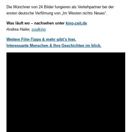
Die Münchner von 24 Bilder fungieren als Verleihpartner bei der
ersten deutsche Verfilmung von „Im Westen nichts Neues“.
Was läuft wo – nachsehen unter
kino-zeit.de
Andrea Hailer,
soulkino
Weitere Film-Tipps & mehr gibt’s hier.
Interessante Menschen & Ihre Geschichten im blick.