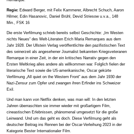
Regie:
Edward Berger, mit Felix Kammerer, Albrecht Schuch, Aaron
Hilmer, Edin Hasanovic, Daniel Brühl, Devid Striesow u.v.a., 148
Min., FSK 16
Die erste Verfilmung schrieb bereits selbst Geschichte: „Im Westen
nichts Neues“ des Welt-Literaten Erich Maria Remarques aus dem
Jahr 1928. Der Ullstein Verlag veröffentlichte den pazifistischen Text
des seinerzeit als angesehener Journalist bekannten Kriegsveteranen
Remarque in einer Zeit, in der ein kritisches Narrativ gegen den
Ersten Weltkrieg alles andere als willkommen war. Folglich fielen der
literarische Text sowie die US-amerikanische, Oscar gekürte
Verfilmung „All quiet on the Western Front“ aus dem Jahr 1930 der
Nazi-Zensur zum Opfer und zwangen ihren Erfinder ins Schweizer
Exil.
Und man kann von Netflix denken, was man will: In den letzten
Jahren überraschten sie immer wieder mit großartigem Film,
cineastischen Erlebnissen, phänomenal umgesetzt für die große
Leinwand. Und um das geht es doch. Diese Verfilmung geht als
deutscher Beitrag ins Rennen bei der Oscar-Verleihung 2023 in der
Kategorie Bester Internationaler Film.