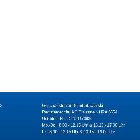
KG
Geschäftsführer Bernd Stawiarski
Registergericht: AG Traunstein HRA 6554
Ust-Ident-Nr.: DE131170630
Mo.-Do.: 8.00 - 12.15 Uhr & 13.15 - 17.00 Uhr
Fr.: 8.00 - 12.15 Uhr & 13.15 - 16.00 Uhr