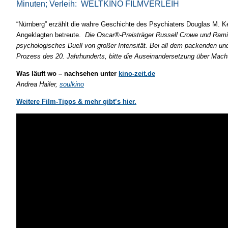
Minuten; Verleih: WELTKINO FILMVERLEIH
“Nürnberg” erzählt die wahre Geschichte des Psychiaters Douglas M. K
Angeklagten betreute.
Die Oscar®-Preisträger Russell Crowe und Rami 
psychologisches Duell von großer Intensität. Bei all dem
packenden und 
Prozess des 20. Jahrhunderts, bitte die Auseinandersetzung über Macht
Was läuft wo – nachsehen unter
kino-zeit.de
Andrea Hailer,
soulkino
Weitere Film-Tipps & mehr gibt’s hier.