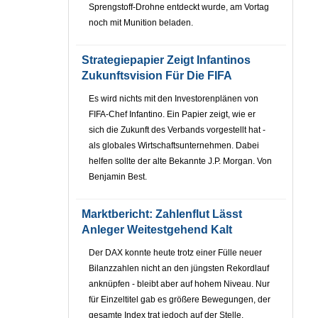
Sprengstoff-Drohne entdeckt wurde, am Vortag
noch mit Munition beladen.
Strategiepapier Zeigt Infantinos
Zukunftsvision Für Die FIFA
Es wird nichts mit den Investorenplänen von
FIFA-Chef Infantino. Ein Papier zeigt, wie er
sich die Zukunft des Verbands vorgestellt hat -
als globales Wirtschaftsunternehmen. Dabei
helfen sollte der alte Bekannte J.P. Morgan. Von
Benjamin Best.
Marktbericht: Zahlenflut Lässt
Anleger Weitestgehend Kalt
Der DAX konnte heute trotz einer Fülle neuer
Bilanzzahlen nicht an den jüngsten Rekordlauf
anknüpfen - bleibt aber auf hohem Niveau. Nur
für Einzeltitel gab es größere Bewegungen, der
gesamte Index trat jedoch auf der Stelle.