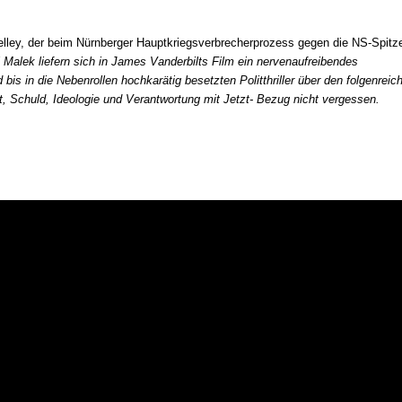
elley, der beim Nürnberger Hauptkriegsverbrecherprozess gegen die NS-Spitze
Malek liefern sich in James Vanderbilts Film ein nervenaufreibendes
bis in die Nebenrollen hochkarätig besetzten Politthriller über den folgenreic
, Schuld, Ideologie und Verantwortung mit Jetzt- Bezug nicht vergessen.