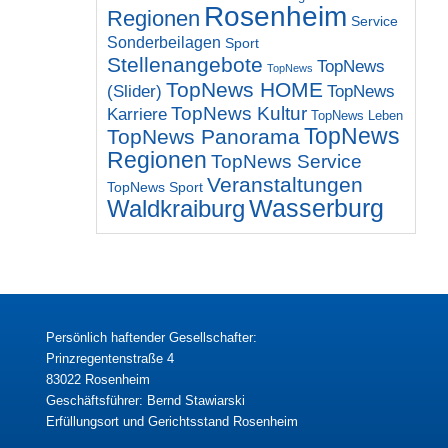
Rosenheim
Regionen
Service
Sonderbeilagen
Sport
Stellenangebote
TopNews
TopNews
TopNews HOME
(Slider)
TopNews
TopNews Kultur
Karriere
TopNews Leben
TopNews
TopNews Panorama
Regionen
TopNews Service
Veranstaltungen
TopNews Sport
Wasserburg
Waldkraiburg
Persönlich haftender Gesellschafter:
Prinzregentenstraße 4
83022 Rosenheim
Geschäftsführer: Bernd Stawiarski
Erfüllungsort und Gerichtsstand Rosenheim