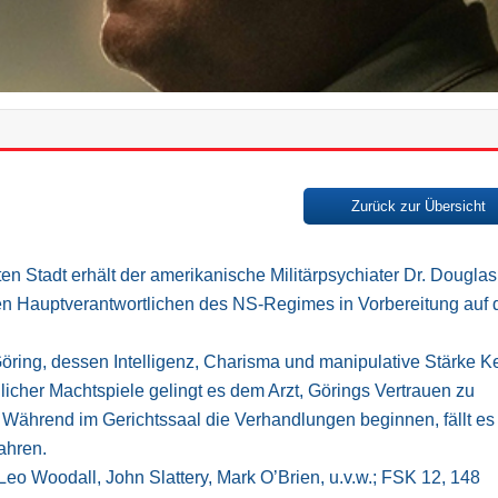
Zurück zur Übersicht
n Stadt erhält der amerikanische Militärpsychiater Dr. Douglas
rten Hauptverantwortlichen des NS-Regimes in Vorbereitung auf 
ring, dessen Intelligenz, Charisma und manipulative Stärke Ke
licher Machtspiele gelingt es dem Arzt, Görings Vertrauen zu
. Während im Gerichtssaal die Verhandlungen beginnen, fällt es
ahren.
eo Woodall, John Slattery, Mark O’Brien, u.v.w.; FSK 12, 148