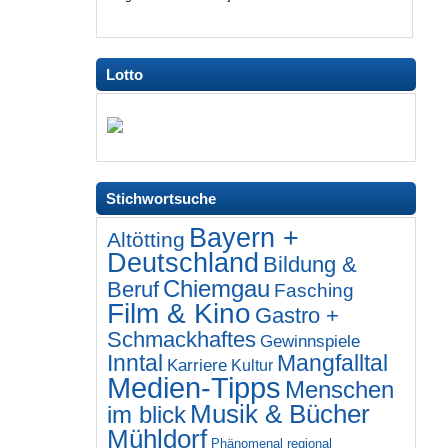
Lotto
Stichwortsuche
Bayern +
Altötting
Deutschland
Bildung &
Chiemgau
Beruf
Fasching
Film & Kino
Gastro +
Schmackhaftes
Gewinnspiele
Inntal
Mangfalltal
Karriere
Kultur
Medien-Tipps
Menschen
Musik & Bücher
im blick
Mühldorf
Phänomenal regional