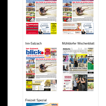
Inn-Salzach
Mühldorfer Wochenblatt
Freizeit Spezial