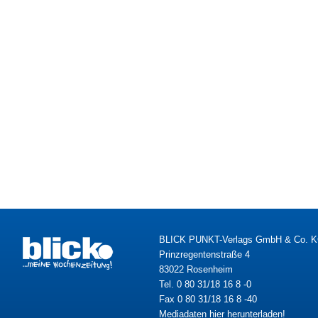
BLICK PUNKT-Verlags GmbH & Co. 
Prinzregentenstraße 4
83022 Rosenheim
Tel. 0 80 31/18 16 8 -0
Fax 0 80 31/18 16 8 -40
Mediadaten hier herunterladen!