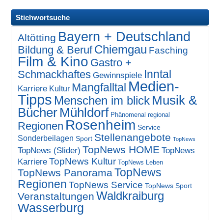
Stichwortsuche
Bayern + Deutschland
Altötting
Chiemgau
Bildung & Beruf
Fasching
Film & Kino
Gastro +
Inntal
Schmackhaftes
Gewinnspiele
Medien-
Mangfalltal
Karriere
Kultur
Tipps
Musik &
Menschen im blick
Bücher
Mühldorf
Phänomenal regional
Rosenheim
Regionen
Service
Stellenangebote
Sonderbeilagen
Sport
TopNews
TopNews HOME
TopNews (Slider)
TopNews
TopNews Kultur
Karriere
TopNews Leben
TopNews
TopNews Panorama
Regionen
TopNews Service
TopNews Sport
Waldkraiburg
Veranstaltungen
Wasserburg