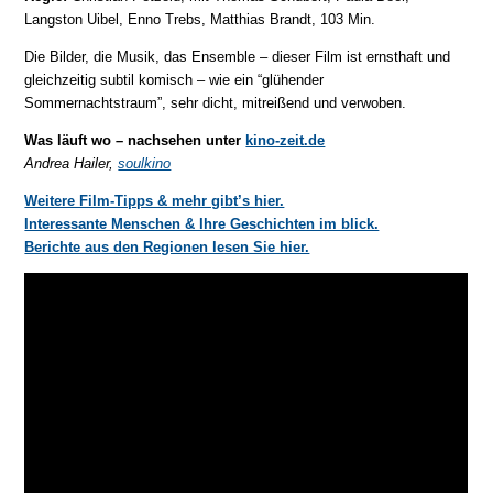
Langston Uibel, Enno Trebs, Matthias Brandt, 103 Min.
Die Bilder, die Musik, das Ensemble – dieser Film ist ernsthaft und
gleichzeitig subtil komisch – wie ein “glühender
Sommernachtstraum”, sehr dicht, mitreißend und verwoben.
Was läuft wo – nachsehen unter
kino-zeit.de
Andrea Hailer,
soulkino
Weitere Film-Tipps & mehr gibt’s hier.
Interessante Menschen & Ihre Geschichten im blick.
Berichte aus den Regionen lesen Sie hier.