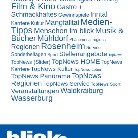
Film & Kino
Gastro +
Inntal
Schmackhaftes
Gewinnspiele
Medien-
Mangfalltal
Karriere
Kultur
Tipps
Musik &
Menschen im blick
Bücher
Mühldorf
Phänomenal regional
Rosenheim
Regionen
Service
Stellenangebote
Sonderbeilagen
Sport
TopNews
TopNews HOME
TopNews (Slider)
TopNews
TopNews Kultur
Karriere
TopNews Leben
TopNews
TopNews Panorama
Regionen
TopNews Service
TopNews Sport
Waldkraiburg
Veranstaltungen
Wasserburg