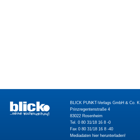
BLICK PUNKT-Verlags GmbH & Co. 
Prinzregentenstraße 4
83022 Rosenheim
Tel. 0 80 31/18 16 8 -0
Fax 0 80 31/18 16 8 -40
Mediadaten hier herunterladen!