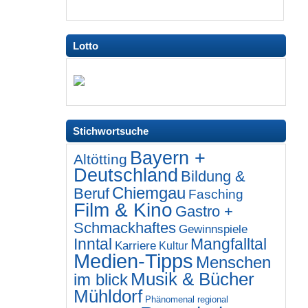
Lotto
Stichwortsuche
Bayern +
Altötting
Deutschland
Bildung &
Chiemgau
Beruf
Fasching
Film & Kino
Gastro +
Schmackhaftes
Gewinnspiele
Inntal
Mangfalltal
Karriere
Kultur
Medien-Tipps
Menschen
Musik & Bücher
im blick
Mühldorf
Phänomenal regional