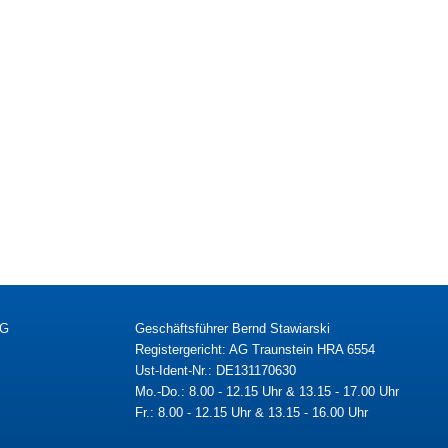
KG
Geschäftsführer Bernd Stawiarski
Registergericht: AG Traunstein HRA 6554
Ust-Ident-Nr.: DE131170630
Mo.-Do.: 8.00 - 12.15 Uhr & 13.15 - 17.00 Uhr
Fr.: 8.00 - 12.15 Uhr & 13.15 - 16.00 Uhr