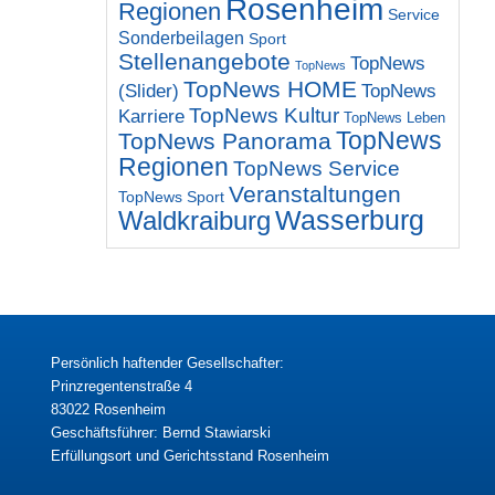
Rosenheim
Regionen
Service
Sonderbeilagen
Sport
Stellenangebote
TopNews
TopNews
TopNews HOME
(Slider)
TopNews
TopNews Kultur
Karriere
TopNews Leben
TopNews
TopNews Panorama
Regionen
TopNews Service
Veranstaltungen
TopNews Sport
Wasserburg
Waldkraiburg
Persönlich haftender Gesellschafter:
Prinzregentenstraße 4
83022 Rosenheim
Geschäftsführer: Bernd Stawiarski
Erfüllungsort und Gerichtsstand Rosenheim