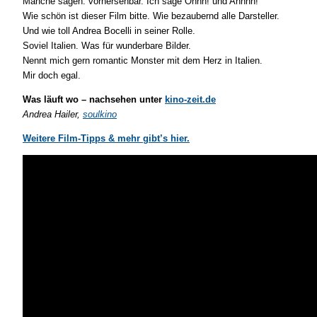
Manche sagen: vorhersehbar. Ich sage Ohhh! und Ahhhh!
Wie schön ist dieser Film bitte. Wie bezaubernd alle Darsteller.
Und wie toll Andrea Bocelli in seiner Rolle.
Soviel Italien. Was für wunderbare Bilder.
Nennt mich gern romantic Monster mit dem Herz in Italien.
Mir doch egal.
Was läuft wo – nachsehen unter
kino-zeit.de
Andrea Hailer,
soulkino
Weitere Film-Tipps & mehr gibt’s hier.