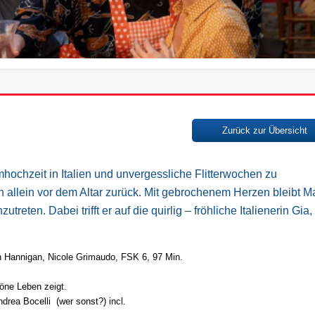
Zurück zur Übersicht
hochzeit in Italien und unvergessliche Flitterwochen zu
h allein vor dem Altar zurück.
Mit gebrochenem Herzen bleibt Ma
nzutreten.
Dabei trifft er auf die quirlig – fröhliche Italienerin Gia,
n Hannigan, Nicole Grimaudo, FSK 6, 97 Min.
höne Leben zeigt.
ndrea Bocelli (wer sonst?) incl.