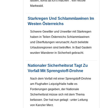
lassen, sonst tät ich's machen". Von Nicole
Markwald.
Starkregen Und Schlammlawinen Im
Westen Österreichs
Schwere Gewitter und Unwetter mit Starkregen
haben in Teilen Österreichs Schlammlawinen
und Überflutungen verursacht. Auch beliebte
Urlaubsregionen sind betroffen. In Bad Gastein
wurden Wanderer in Sicherheit gebracht.
Nationaler Sicherheitsrat Tagt Zu
Vorfall Mit Sprengstoff-Drohne
Nach dem Vorfall mit einer Sprengstoff-Drohne
am Flughafen Leipzig/Halle hatte es
Forderungen gegeben, der Nationale
Sicherheitsrat müsse sich mit dem Thema
befassen. Der hat nun getagt - unter Leitung
von Kanzler Merz.