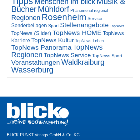
Tipps
Musik &
Menschen im blick
Bücher
Mühldorf
Phänomenal regional
Rosenheim
Regionen
Service
Stellenangebote
Sonderbeilagen
Sport
TopNews
TopNews HOME
TopNews (Slider)
TopNews
TopNews Kultur
Karriere
TopNews Leben
TopNews
TopNews Panorama
Regionen
TopNews Service
TopNews Sport
Waldkraiburg
Veranstaltungen
Wasserburg
BLICK PUNKT-Verlags GmbH & Co. KG