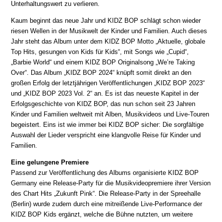
Unterhaltungswert zu verlieren.
Kaum beginnt das neue Jahr und KIDZ BOP schlägt schon wieder
riesen Wellen in der Musikwelt der Kinder und Familien. Auch dieses
Jahr steht das Album unter dem KIDZ BOP Motto „Aktuelle, globale
Top Hits, gesungen von Kids für Kids“, mit Songs wie „Cupid“,
„Barbie World“ und einem KIDZ BOP Originalsong „We’re Taking
Over“. Das Album „KIDZ BOP 2024“ knüpft somit direkt an den
großen Erfolg der letztjährigen Veröffentlichungen „KIDZ BOP 2023“
und „KIDZ BOP 2023 Vol. 2“ an. Es ist das neueste Kapitel in der
Erfolgsgeschichte von KIDZ BOP, das nun schon seit 23 Jahren
Kinder und Familien weltweit mit Alben, Musikvideos und Live-Touren
begeistert. Eins ist wie immer bei KIDZ BOP sicher: Die sorgfältige
Auswahl der Lieder verspricht eine klangvolle Reise für Kinder und
Familien.
Eine gelungene Premiere
Passend zur Veröffentlichung des Albums organisierte KIDZ BOP
Germany eine Release-Party für die Musikvideopremiere ihrer Version
des Chart Hits „Zukunft Pink“. Die Release-Party in der Spreehalle
(Berlin) wurde zudem durch eine mitreißende Live-Performance der
KIDZ BOP Kids ergänzt, welche die Bühne nutzten, um weitere