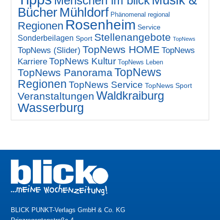
Musik &
Menschen im blick
Bücher
Mühldorf
Phänomenal regional
Rosenheim
Regionen
Service
Stellenangebote
Sonderbeilagen
Sport
TopNews
TopNews HOME
TopNews (Slider)
TopNews
TopNews Kultur
Karriere
TopNews Leben
TopNews
TopNews Panorama
Regionen
TopNews Service
TopNews Sport
Waldkraiburg
Veranstaltungen
Wasserburg
BLICK PUNKT-Verlags GmbH & Co. KG