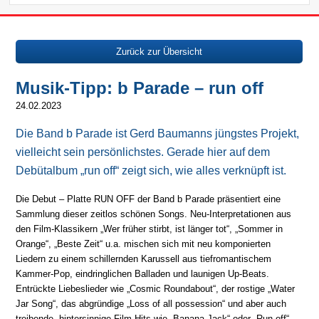
Zurück zur Übersicht
Musik-Tipp: b Parade – run off
24.02.2023
Die Band b Parade ist Gerd Baumanns jüngstes Projekt,
vielleicht sein persönlichstes. Gerade hier auf dem
Debütalbum „run off“ zeigt sich, wie alles verknüpft ist.
Die Debut – Platte RUN OFF der Band b Parade präsentiert eine
Sammlung dieser zeitlos schönen Songs. Neu-Interpretationen aus
den Film-Klassikern „Wer früher stirbt, ist länger tot“, „Sommer in
Orange“, „Beste Zeit“ u.a. mischen sich mit neu komponierten
Liedern zu einem schillernden Karussell aus tiefromantischem
Kammer-Pop, eindringlichen Balladen und launigen Up-Beats.
Entrückte Liebeslieder wie „Cosmic Roundabout“, der rostige „Water
Jar Song“, das abgründige „Loss of all possession“ und aber auch
treibende, hintersinnige Film-Hits wie „Banana Jack“ oder „Run off“