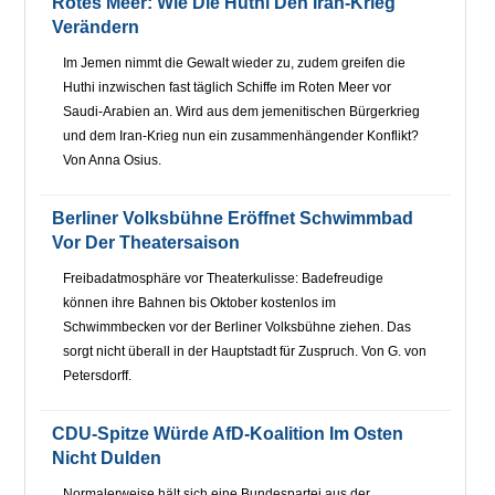
Rotes Meer: Wie Die Huthi Den Iran-Krieg
Verändern
Im Jemen nimmt die Gewalt wieder zu, zudem greifen die
Huthi inzwischen fast täglich Schiffe im Roten Meer vor
Saudi-Arabien an. Wird aus dem jemenitischen Bürgerkrieg
und dem Iran-Krieg nun ein zusammenhängender Konflikt?
Von Anna Osius.
Berliner Volksbühne Eröffnet Schwimmbad
Vor Der Theatersaison
Freibadatmosphäre vor Theaterkulisse: Badefreudige
können ihre Bahnen bis Oktober kostenlos im
Schwimmbecken vor der Berliner Volksbühne ziehen. Das
sorgt nicht überall in der Hauptstadt für Zuspruch. Von G. von
Petersdorff.
CDU-Spitze Würde AfD-Koalition Im Osten
Nicht Dulden
Normalerweise hält sich eine Bundespartei aus der