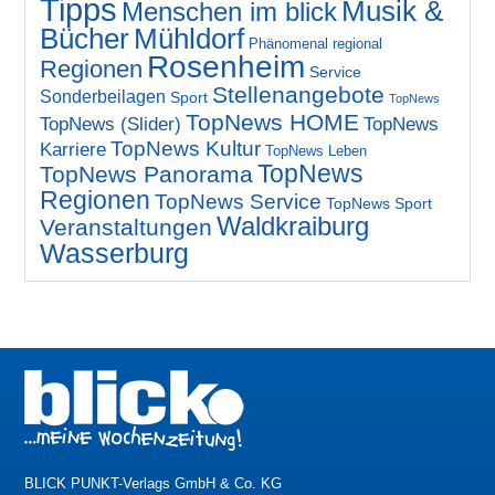
Tipps
Musik &
Menschen im blick
Bücher
Mühldorf
Phänomenal regional
Rosenheim
Regionen
Service
Stellenangebote
Sonderbeilagen
Sport
TopNews
TopNews HOME
TopNews (Slider)
TopNews
TopNews Kultur
Karriere
TopNews Leben
TopNews
TopNews Panorama
Regionen
TopNews Service
TopNews Sport
Waldkraiburg
Veranstaltungen
Wasserburg
BLICK PUNKT-Verlags GmbH & Co. KG