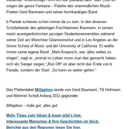
zeigen die ganze Fantasie – Palette des unermüdlichen Musik-
Poeten Gerd Baumann und seiner hochkarätigen Band.
b Parade scheinen schon immer da zu sein. In den diversen
Schülerbands des gebürtigen Forchheimers Baumann, in seinen
meist avantgardistischen jazzigen Studentenensembles während
seiner Zeit am Münchner Gitarreninstitut und in Los Angeles an der
Grove School of Music und der University of California. Er wollte
immer seine eigene Band. „Mein Anspruch, war, alles selber zu
singen“, sagt er, „einmal im Leben muss man das gemacht haben,
sich als Sänger zeigen.“„Run Off“ ist aber nicht das Ende von b
Parade, sondern der Start: „So kann es weiter gehen.“
Das Plattenlabel
Millaphon
wurde von Gerd Baumann, Till Hofmann
und Mehmet Scholl Anfang 2011 gegründet.
Millaphon – Indie gut, alles gut
Mehr Tipps zum hören & lesen gibt’s hier.
Interessante Menschen & Ihre Geschichten im blick.
Berichte aus den Regionen lesen Sie hier.