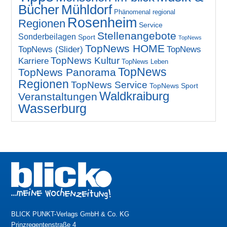
Bücher
Mühldorf
Phänomenal regional
Rosenheim
Regionen
Service
Stellenangebote
Sonderbeilagen
Sport
TopNews
TopNews HOME
TopNews (Slider)
TopNews
TopNews Kultur
Karriere
TopNews Leben
TopNews
TopNews Panorama
Regionen
TopNews Service
TopNews Sport
Waldkraiburg
Veranstaltungen
Wasserburg
BLICK PUNKT-Verlags GmbH & Co. KG
Prinzregentenstraße 4