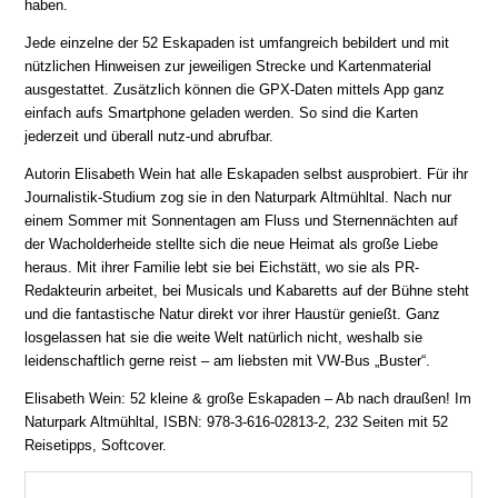
haben.
Jede einzelne der 52 Eskapaden ist umfangreich bebildert und mit
nützlichen Hinweisen zur jeweiligen Strecke und Kartenmaterial
ausgestattet. Zusätzlich können die GPX-Daten mittels App ganz
einfach aufs Smartphone geladen werden. So sind die Karten
jederzeit und überall nutz-und abrufbar.
Autorin Elisabeth Wein hat alle Eskapaden selbst ausprobiert. Für ihr
Journalistik-Studium zog sie in den Naturpark Altmühltal. Nach nur
einem Sommer mit Sonnentagen am Fluss und Sternennächten auf
der Wacholderheide stellte sich die neue Heimat als große Liebe
heraus. Mit ihrer Familie lebt sie bei Eichstätt, wo sie als PR-
Redakteurin arbeitet, bei Musicals und Kabaretts auf der Bühne steht
und die fantastische Natur direkt vor ihrer Haustür genießt. Ganz
losgelassen hat sie die weite Welt natürlich nicht, weshalb sie
leidenschaftlich gerne reist – am liebsten mit VW-Bus „Buster“.
Elisabeth Wein: 52 kleine & große Eskapaden – Ab nach draußen! Im
Naturpark Altmühltal, ISBN: 978-3-616-02813-2, 232 Seiten mit 52
Reisetipps, Softcover.