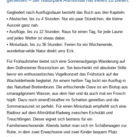
genießen – der Naturpark Altmühltal hat vieles zu bieten.
Gegliedert nach Ausflugsdauer besteht das Buch aus drei Kapiteln:
• Abstecher, bis zu 4 Stunden: Nur ein paar Stündchen, die kleine
Auszeit ganz nah.
• Ausflüge, bis zu 12 Stunden: Raus für einen Tag, für jede Laune
und jedes Wetter ist etwas dabei.
• Miniurlaub, bis zu 36 Stunden: Ferien für ein Wochenende,
wunderbar-wilde Natur direkt ums Eck.
Für Frühaufsteher bietet sich eine Sonnenaufgangs-Wanderung auf
dem Dollnsteiner Rossrücken an. Sie beschenkt mit absoluter Stille
bevor ein enthusiastisches Vogelkonzert das Frühstück auf der
Wacholderheide begleitet. An einem heißen Tag lockt ein Ausflug in
das Naturbad Breitenbrunn. Die erfrischende Oase ist ein Biotop aus
smaragdgrünem Wasser, aus dem hier und da auch mal ein Frosch
hüpft. Dazu noch einenEiskaffee im Schatten genießen und die
Sommerauszeit ist perfekt. Für einen Miniurlaub empfiehlt sich eine
Radtour auf dem Altmühltal-Radweg zwischen Eichstätt und
Treuchtlingen. Dieser eignet sich bestens für ein
Familienwochenende. Abends bettet man sich im Schäferwagen zur
Ruhe, in dem zwei Erwachsene und zwei Kinder bequem Platz