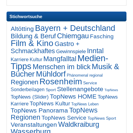
Stichwortsuche
Bayern + Deutschland
Altötting
Chiemgau
Bildung & Beruf
Fasching
Film & Kino
Gastro +
Inntal
Schmackhaftes
Gewinnspiele
Medien-
Mangfalltal
Karriere
Kultur
Tipps
Musik &
Menschen im blick
Bücher
Mühldorf
Phänomenal regional
Rosenheim
Regionen
Service
Stellenangebote
Sonderbeilagen
Sport
TopNews
TopNews HOME
TopNews (Slider)
TopNews
TopNews Kultur
Karriere
TopNews Leben
TopNews
TopNews Panorama
Regionen
TopNews Service
TopNews Sport
Waldkraiburg
Veranstaltungen
Wasserburg